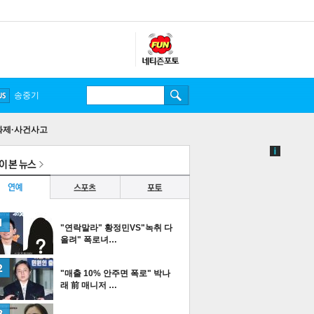
송중기
화제·사건사고
"연락말라" 황정민VS"녹취 다
올려" 폭로녀…
"매출 10% 안주면 폭로" 박나
래 前 매니저 …