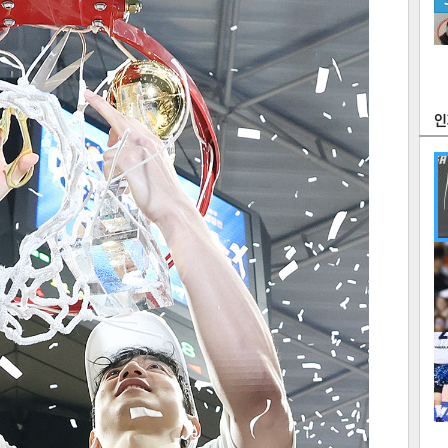
츠
라이프
포토
만화
FOC
많
연예
1
텍스
텍스
url 복
인쇄
목록
2