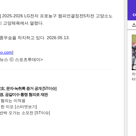
 2025-2026 LG전자 프로농구 챔피언결정전5차전 고양소노
양시 고양체육에서 열렸다.
승을 차지하고 있다. 2026.05.13.
oo.com
]
한 뉴스 ⓒ 스포츠투데이>
치
터
, 문자·녹취록 증거 공개 [ST이슈]
2명, 공갈미수·횡령 혐의로 재판
전 혐의는 미적용
한 미모 [스타엿보기]
박 오가는 소모전 [ST이슈]