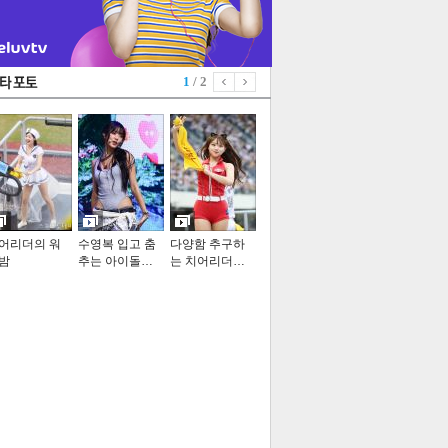
1
/ 2
어리더의 워
수영복 입고 춤
다양함 추구하
밤
추는 아이돌…
는 치어리더…