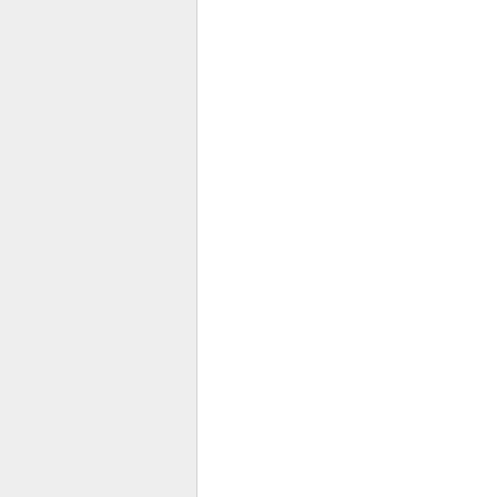
스북
터 공
달기
공유
버블
관련뉴스