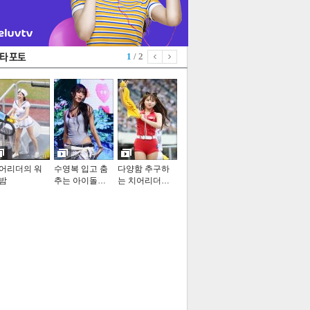
1
/ 2
어리더의 워
수영복 입고 춤
다양함 추구하
밤
추는 아이돌…
는 치어리더…