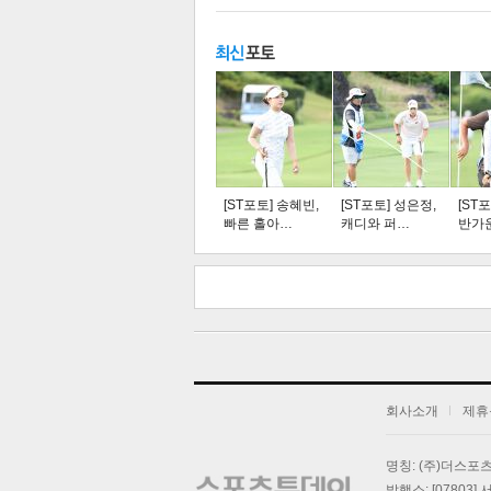
주요뉴스
탑뉴스
연예
[ST포토] 송혜빈,
[ST포토] 성은정,
[ST
빠른 홀아…
캐디와 퍼…
반가
스북
터 공
오톡
공유
버블
기
회사소개
제휴
명칭: (주)더스
발행소: [07803