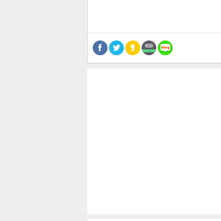
스북
터 공
달기
공유
버블