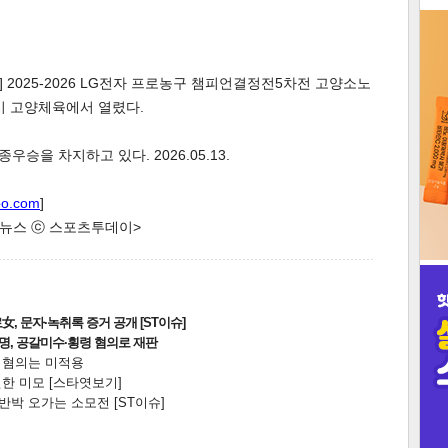
3
 2025-2026 LG전자 프로농구 챔피언결정전5차전 고양소노
양시 고양체육에서 열렸다.
승을 차지하고 있다. 2026.05.13.
인
oo.com
]
한 뉴스 ⓒ 스포츠투데이>
, 문자·녹취록 증거 공개 [ST이슈]
2명, 공갈미수·횡령 혐의로 재판
전 혐의는 미적용
한 미모 [스타엿보기]
박 오가는 소모전 [ST이슈]