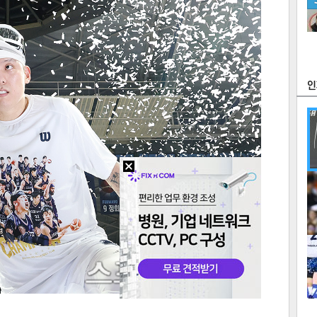
츠
라이프
포토
만화
FOC
많
연예
1
텍스
텍스
url 복
인쇄
목록
2