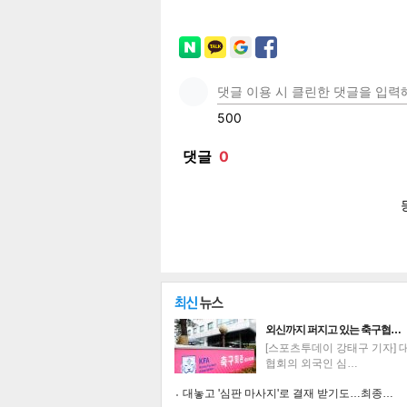
페이
트위
카카
밴드
네이
보
외신까지 퍼지고 있는 축구협…
[스포츠투데이 강태구 기자] 
협회의 외국인 심…
대놓고 '심판 마사지'로 결재 받기도…최종…