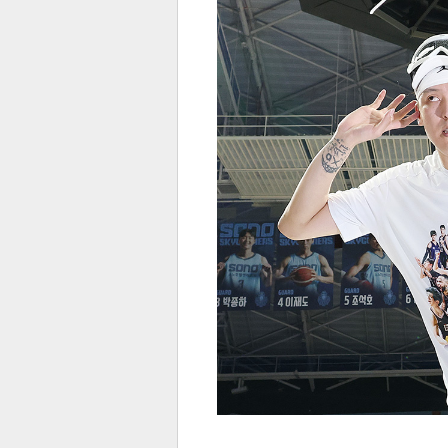
전
로그
즐겨찾기
많이 본 뉴스
최신 뉴스
연예
스포
페이
트위
댓글
밴드
네이