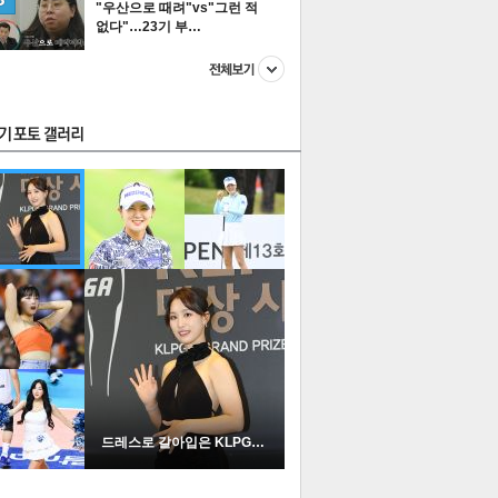
"우산으로 때려"vs"그런 적
없다"…23기 부…
스투펀
US
이 본 뉴스
스포츠
포토
드레스로 갈아입은 KLPGA …