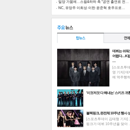
밀양 가뭄에…스컬&하하 측 "공연 출연료 전…
NC, 유망주 이희성·이한·윤준혁 호주프로…
공유
유
로그
데뷔는 쉬워
어렵다…K팝
…
[스포츠투
영 기자] 데
에 역주행
'이것저것 다 해내는' 스키즈 귀
최신뉴스
블랙핑크, 완전체 10주년 행사 
[스포츠투데이 김태형 기자] 
핑크가 데뷔 10주년을 맞아 