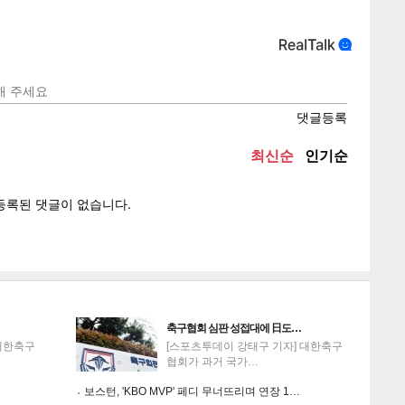
텍스
텍스
url 복
인쇄
목록
축구협회 심판 성접대에 日도…
대한축구
[스포츠투데이 강태구 기자] 대한축구
협회가 과거 국가…
보스턴, 'KBO MVP' 페디 무너뜨리며 연장 1…