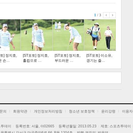
1
/ 3
스포츠
라이프
포토] 정지효,
[ST포토] 정지효,
[ST포토] 정지효,
[ST포토] 이소유,
운 손…
홀컵으로 …
부드러운 …
경기는 즐…
트 크
트 축
사
하기
보기
문의
회원약관
개인정보처리방침
청소년 보호정책
윤리강령
이용자
포츠투데이
등록번호: 서울, 아02665
등록년월일: 2013.05.23
제호: 스포츠투데이
] 서울특별시 강서구 마곡중앙6로 66, B동 1204호
발행·편집인: 박용덕