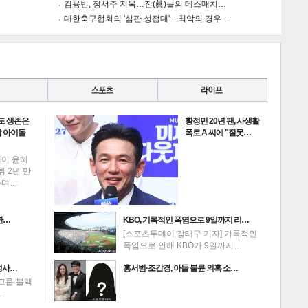
김용빈, 정서주 지목…진(眞)들의 데스매치…
대한축구협회의 '심판 성접대'…최악의 경우…
게
소
도 생존은
황정민 20년 팬, 사생활
 아이돌
폭로 A 씨에 "잘못…
데이 윤혜
뷔 2년 만
하며…
환…
KBO, 기록적인 폭염으로 9일까지 리…
[스포츠투데이 강태구 기자] 기록적인
폭염으로 인해 KBO가 9일까지…
성사…
홍서범·조갑경, 아들 불륜 의혹 소…
그룹 블랙
…