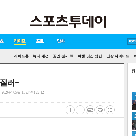
방탄소년단
손흥민
유아인
라이프홈
뷰티·패션
공연·전시·책
여행·맛집·멋집
건강·다이어트
리질러~
정
2026년 05월 13일(수) 22:12