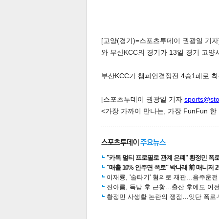
[고양(경기)=스포츠투데이 권광일 기자]
와 부산KCC의 경기가 13일 경기 고
부산KCC가 챔피언결정전 4승1패로 최종우
[스포츠투데이 권광일 기자
sports@st
<가장 가까이 만나는, 가장 FunFun 
"카톡 멀티 프로필로 관계 은폐" 황정민 폭로女
"매출 10% 안주면 폭로" 박나래 前 매니저 
이재룡, '술타기' 혐의로 재판…음주운
진아름, 득남 후 근황…출산 후에도 여전
황정민 사생활 논란의 쟁점…잇단 폭로·반