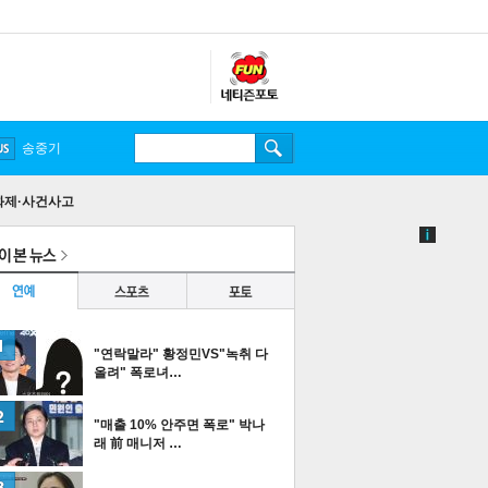
송중기
화제·사건사고
"연락말라" 황정민VS"녹취 다
올려" 폭로녀…
"매출 10% 안주면 폭로" 박나
래 前 매니저 …