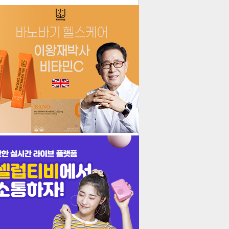
더보기
기포토