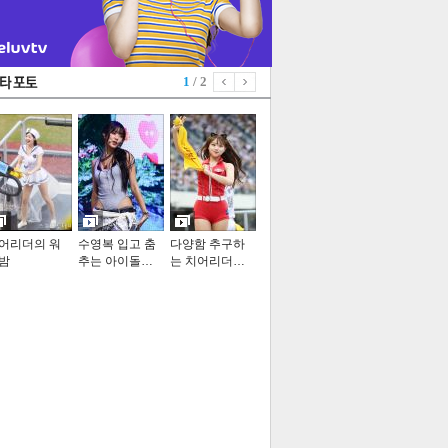
1
/ 2
어리더의 워
수영복 입고 춤
다양함 추구하
밤
추는 아이돌…
는 치어리더…