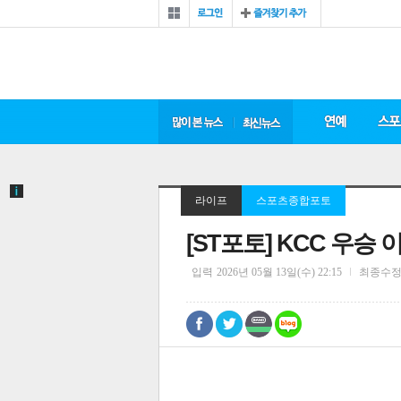
라이프
스포츠종합포토
[ST포토] KCC 우승
입력
2026년 05월 13일(수) 22:15
최종수
0