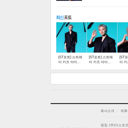
주요뉴스
탑뉴스
연예
[ST포토] 스트레
[ST포토] 스트레
[ST
이 키즈 아이…
이 키즈 아이…
이 키
스북
터 공
오톡
공유
버블
기
회사소개
제휴
명칭: (주)더스