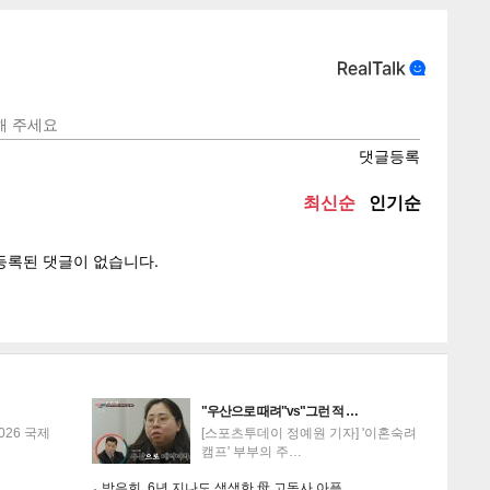
텍스
텍스
url 복
인쇄
목록
"우산으로 때려"vs"그런 적 …
026 국제
[스포츠투데이 정예원 기자] '이혼숙려
캠프' 부부의 주…
방은희, 6년 지나도 생생한 母 고독사 아픔…