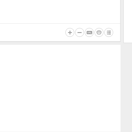
트 크
트 축
사
하기
보기
스