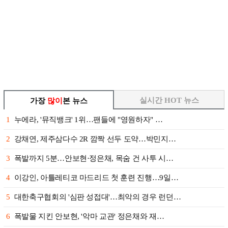
실시간 HOT 뉴스
가장
많이
본 뉴스
1
누에라, '뮤직뱅크' 1위…팬들에 "영원하자" …
2
강채연, 제주삼다수 2R 깜짝 선두 도약…박민지…
3
폭발까지 5분…안보현·정은채, 목숨 건 사투 시…
4
이강인, 아틀레티코 마드리드 첫 훈련 진행…9일…
5
대한축구협회의 '심판 성접대'…최악의 경우 런던…
6
폭발물 지킨 안보현, '악마 교관' 정은채와 재…