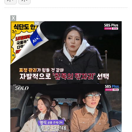
폭발물 지킨 안보현, '악마 교관' 정은채와 재회(재벌…
X
외신까지 퍼지고 있는 축구협회 성접대 논란…2002 한…
태국에서 새 도전 시작하는 박항서 감독 "원팀 만들어 …
대놓고 '심판 마사지'로 결재 받기도…최종 결재권자는 …
'1라운드 115위' 김민별, 2라운드 7타 줄이며 7…