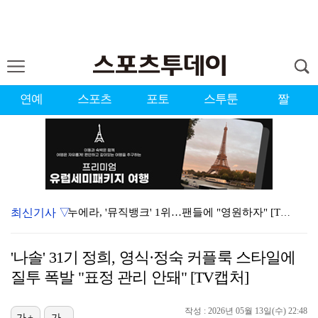
연예
스포츠
포토
스투툰
짤
최신기사 ▽
누에라, '뮤직뱅크' 1위…팬들에 "영원하자" [TV캡…
강채연, 제주삼다수 2R 깜짝 선두 도약…박민지 공동 …
'나솔' 31기 정희, 영식·정숙 커플룩 스타일에
폭발까지 5분…안보현·정은채, 목숨 건 사투 시작(재벌…
질투 폭발 "표정 관리 안돼" [TV캡처]
이강인, 아틀레티코 마드리드 첫 훈련 진행…9일 맨시티…
작성 : 2026년 05월 13일(수) 22:48
가+
가-
대한축구협회의 '심판 성접대'…최악의 경우 런던 올림픽…