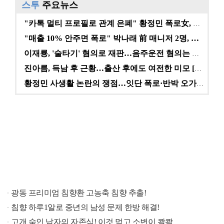
스투
주요뉴스
"카톡 멀티 프로필로 관계 은폐" 황정민 폭로女, 문자…
"매출 10% 안주면 폭로" 박나래 前 매니저 2명, …
이재룡, '술타기' 혐의로 재판…음주운전 혐의는 미적용…
진아름, 득남 후 근황…출산 후에도 여전한 미모 [스타…
황정민 사생활 논란의 쟁점…잇단 폭로·반박 오가는 소모…