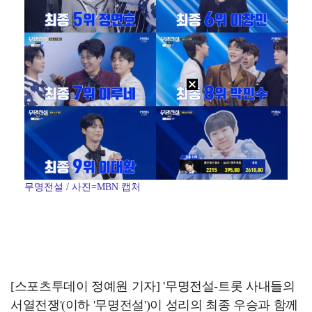
무명전설 / 사진=MBN 캡처
[스포츠투데이 정예원 기자] '무명전설-트롯 사내들의
서열전쟁'(이하 '무명전설')이 성리의 최종 우승과 함께