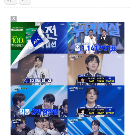
'결혼의 완성' 남궁민→이설, 굿바이 인사 "마지막까지…
X
스윙스, 배우 도전하더니 마동석과 투샷 "마침내 만났다…
[ST포토] 장은수, KLPGA 첫 우승
[ST포토] 장은수, 선수들과 다함께
[ST포토] 장은수, KLPGA 첫 우승