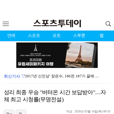
연예
스포츠
포토
스투툰
짤
최신기사 ▽
'2017년 신인상' 장은수, 186전 187기 끝에 …
'이런 엿같은 사랑' 정해인, 츄리닝 비주얼도 완벽 "…
성리 최종 우승 "버텨온 시간 보답받아"…자
제니 "남자에 먼저 메시지 안 보내, 동거? 여기까지만…
체 최고 시청률(무명전설)
'유부녀 킬러' 무진성, 천재 해커의 냉철·허당미 오가…
작성 : 2026년 05월 14일(목) 09:16
[ST포토] 장은수, 2026 KLPGA WINNER
가+
가-