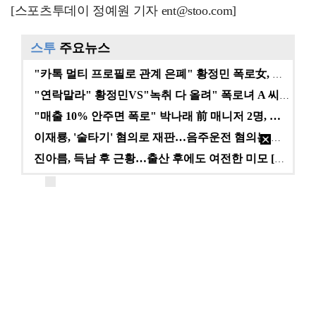
[스포츠투데이 정예원 기자 ent@stoo.com]
스투
주요뉴스
"카톡 멀티 프로필로 관계 은폐" 황정민 폭로女, 문자…
"연락말라" 황정민VS"녹취 다 올려" 폭로녀 A 씨,…
"매출 10% 안주면 폭로" 박나래 前 매니저 2명, …
이재룡, '술타기' 혐의로 재판…음주운전 혐의는 미적용…
진아름, 득남 후 근황…출산 후에도 여전한 미모 [스타…