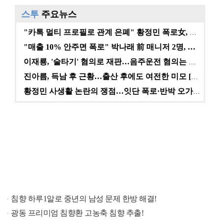
스투
주요뉴스
"카톡 멀티 프로필로 관계 은폐" 황정민 폭로女, 문자…
"매출 10% 안주면 폭로" 박나래 前 매니저 2명, …
이재룡, '술타기' 혐의로 재판…음주운전 혐의는 미적용…
진아름, 득남 후 근황…출산 후에도 여전한 미모 [스타…
황정민 사생활 논란의 쟁점…잇단 폭로·반박 오가는 소모…