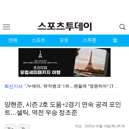
연예
스포츠
포토
스투툰
짤
최신기사 ▽
누에라, '뮤직뱅크' 1위…팬들에 "영원하자" [TV캡…
서장훈 감독 "내 능력 부족" 자책하게 만든 펜타곤과의…
양현준, 시즌 2호 도움+2경기 연속 공격 포인
대한축구협회의 '심판 성접대'…최악의 경우 런던 올림픽…
트…셀틱, 역전 우승 정조준
강채연, 제주삼다수 2R 깜짝 선두 도약…박민지 공동 …
작성 : 2026년 05월 14일(목) 09:36
가+
가-
폭발까지 5분…안보현·정은채, 목숨 건 사투 시작(재벌…