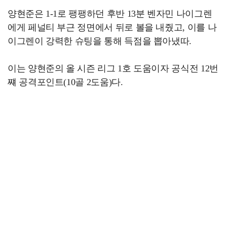
양현준은 1-1로 팽팽하던 후반 13분 벤자민 나이그렌
에게 페널티 부근 정면에서 뒤로 볼을 내줬고, 이를 나
이그렌이 강력한 슈팅을 통해 득점을 뽑아냈따.
이는 양현준의 올 시즌 리그 1호 도움이자 공식전 12번
쨰 공격포인트(10골 2도움)다.