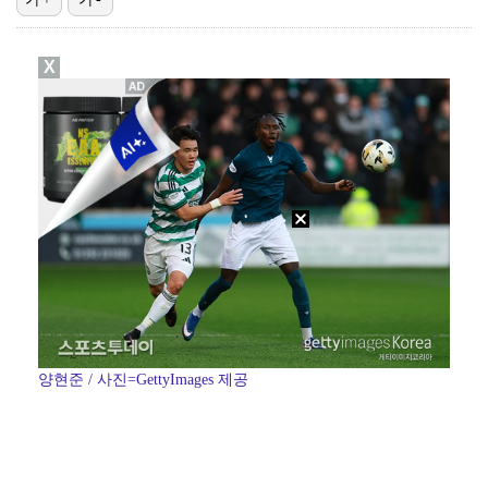
폭발물 지킨 안보현, '악마 교관' 정은채와 재회(재벌…
X
대놓고 '심판 마사지'로 결재 받기도…최종 결재권자는 …
진세연, 전속계약 종료…FA 시장 나왔다 [공식]
'1라운드 115위' 김민별, 2라운드 7타 줄이며 7…
이강인, 아틀레티코 마드리드 첫 훈련 진행…9일 맨시티…
양현준 / 사진=GettyImages 제공