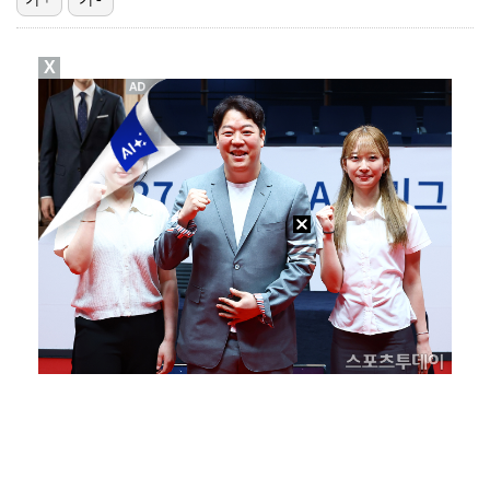
대놓고 '심판 마사지'로 결재 받기도…최종 결재권자는 …
X
'1라운드 115위' 김민별, 2라운드 7타 줄이며 7…
폭발물 지킨 안보현, '악마 교관' 정은채와 재회(재벌…
외신까지 퍼지고 있는 축구협회 성접대 논란…2002 한…
'오징어 게임' 미국판 스핀오프, 제작 무산설 "넷플릭…