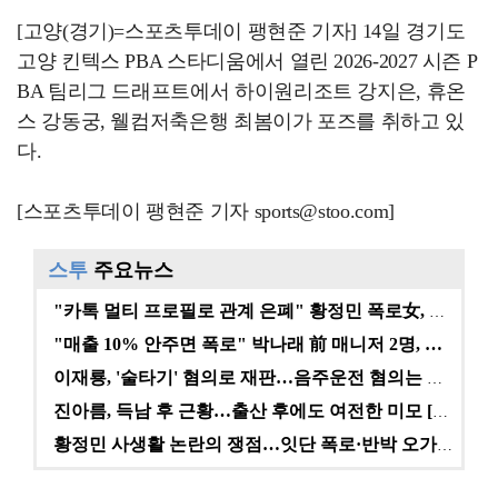
[고양(경기)=스포츠투데이 팽현준 기자] 14일 경기도
고양 킨텍스 PBA 스타디움에서 열린 2026-2027 시즌 P
BA 팀리그 드래프트에서 하이원리조트 강지은, 휴온
스 강동궁, 웰컴저축은행 최봄이가 포즈를 취하고 있
다.
[스포츠투데이 팽현준 기자 sports@stoo.com]
스투
주요뉴스
"카톡 멀티 프로필로 관계 은폐" 황정민 폭로女, 문자…
"매출 10% 안주면 폭로" 박나래 前 매니저 2명, …
이재룡, '술타기' 혐의로 재판…음주운전 혐의는 미적용…
진아름, 득남 후 근황…출산 후에도 여전한 미모 [스타…
황정민 사생활 논란의 쟁점…잇단 폭로·반박 오가는 소모…