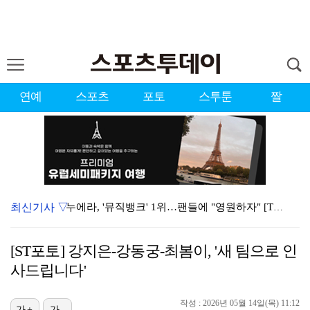
연예
스포츠
포토
스투툰
짤
최신기사 ▽
누에라, '뮤직뱅크' 1위…팬들에 "영원하자" [TV캡…
서장훈 감독 "내 능력 부족" 자책하게 만든 펜타곤과의…
[ST포토] 강지은-강동궁-최봄이, '새 팀으로 인
대한축구협회의 '심판 성접대'…최악의 경우 런던 올림픽…
사드립니다'
강채연, 제주삼다수 2R 깜짝 선두 도약…박민지 공동 …
작성 : 2026년 05월 14일(목) 11:12
진세연, 전속계약 종료…FA 시장 나왔다 [공식]
가+
가-