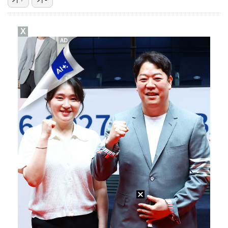
'오징어 게임' 미국판 스핀오프, 제작 무산설 "넷플릭…
X
[ST포토] 정지효, 반가운 손인사
[ST포토] 더울 때 만나는 아이스쇼
[ST포토] 정지효, 홀컵으로 쏙~
[ST포토] 마서영, 나이스 퍼팅