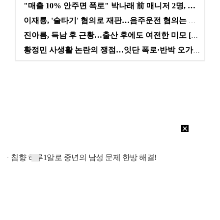
"매출 10% 안주면 폭로" 박나래 前 매니저 2명, …
이재룡, '술타기' 혐의로 재판…음주운전 혐의는 미적용…
진아름, 득남 후 근황…출산 후에도 여전한 미모 [스타…
황정민 사생활 논란의 쟁점…잇단 폭로·반박 오가는 소모…