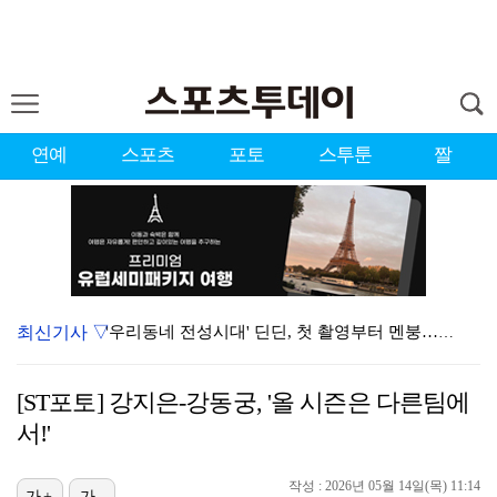
연예
스포츠
포토
스투툰
짤
최신기사 ▽
'우리동네 전성시대' 딘딘, 첫 촬영부터 멘붕…시작부터…
서장훈 감독 "내 능력 부족" 자책하게 만든 펜타곤과의…
[ST포토] 강지은-강동궁, '올 시즌은 다른팀에
누에라, '뮤직뱅크' 1위…팬들에 "영원하자" [TV캡…
서!'
정해인X강하늘X이청아X유재명X김선영 뭉쳤다…'아가미',…
작성 : 2026년 05월 14일(목) 11:14
진세연, 전속계약 종료…FA 시장 나왔다 [공식]
가+
가-