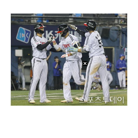
박지민 아나운서 "발리까지 갔는데…'피의 게임2' 출연…
'리그 2연패 정조준' 아스널, 뉴캐슬서 기마랑이스 영…
맨시티 마레스카 감독 "이강인은 훌륭한 선수…아틀레티코…
"언론사 대표·국회의원도"…최연청, 판사 남편까지 화려…
[ST포토] 이강인, 환하게 웃으며