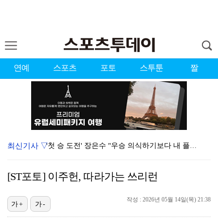
연예
스포츠
포토
스투툰
짤
최신기사 ▽
'첫 승 도전' 장은수 "우승 의식하기보다 내 플레이에…
에스파, '쇠맛'부터 '달콤한 맛'까지…고척돔 가득 채…
[ST포토] 이주헌, 따라가는 쓰리런
에스파, 고척돔 입성…공연 시작 40분 만에 첫 인사 …
작성 : 2026년 05월 14일(목) 21:38
블랙핑크, 10주년 행사 논란에 사과 "커뮤니케이션 문…
가+
가-
에스파 고척돔 공연에 반가운 얼굴…아이들 미연·트와이스…