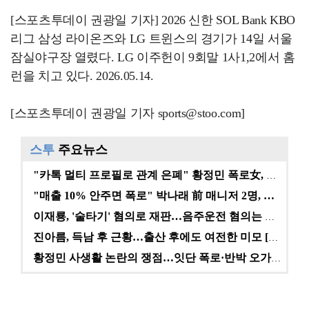
[스포츠투데이 권광일 기자] 2026 신한 SOL Bank KBO
리그 삼성 라이온즈와 LG 트윈스의 경기가 14일 서울
잠실야구장 열렸다. LG 이주헌이 9회말 1사1,2에서 홈
런을 치고 있다. 2026.05.14.
[스포츠투데이 권광일 기자 sports@stoo.com]
스투
주요뉴스
"카톡 멀티 프로필로 관계 은폐" 황정민 폭로女, 문자…
"매출 10% 안주면 폭로" 박나래 前 매니저 2명, …
이재룡, '술타기' 혐의로 재판…음주운전 혐의는 미적용…
진아름, 득남 후 근황…출산 후에도 여전한 미모 [스타…
황정민 사생활 논란의 쟁점…잇단 폭로·반박 오가는 소모…