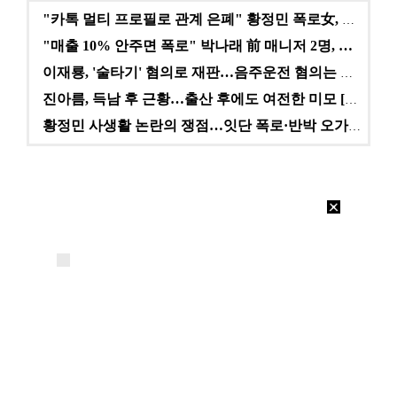
"카톡 멀티 프로필로 관계 은폐" 황정민 폭로女, 문자…
"매출 10% 안주면 폭로" 박나래 前 매니저 2명, …
이재룡, '술타기' 혐의로 재판…음주운전 혐의는 미적용…
진아름, 득남 후 근황…출산 후에도 여전한 미모 [스타…
황정민 사생활 논란의 쟁점…잇단 폭로·반박 오가는 소모…