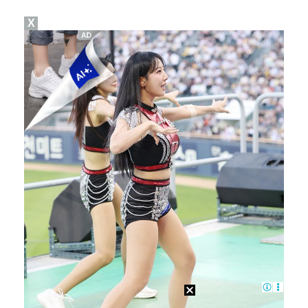
X
김주형, PGA 윈덤 챔피언십 1R 공동 11위…임성재…
[ST포토] 고지원, 야디지북 체크
UEFA, 인판티노 회장 사퇴 압박 유지…"월드컵 보이…
시애틀 투수 스파이어, 빈볼 던져 벤치 클리어링 유발 …
[ST포토] 서교림, 아침부터 더워요