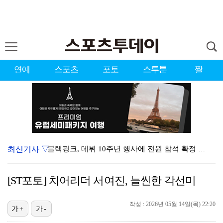
연예
스포츠
포토
스투툰
짤
최신기사 ▽
블랙핑크, 데뷔 10주년 행사에 전원 참석 확정 [공식…
김규원, 뒤늦게 알려진 공익 시절 선행 "소변 실수한 …
[ST포토] 치어리더 서여진, 늘씬한 각선미
'서준맘' 박세미, 열애 중 최초 고백 "1살 연하…연…
작성 : 2026년 05월 14일(목) 22:20
블랙핑크, 완전체 10주년 행사 성사됐지만…'40명만 …
가+
가-
[ST포토] 박현경, 오전조는 힘들어