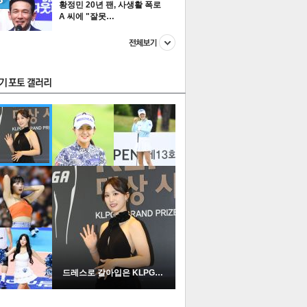
황정민 20년 팬, 사생활 폭로
A 씨에 "잘못…
스투펀
US
이 본 뉴스
스포츠
포토
드레스로 갈아입은 KLPGA …