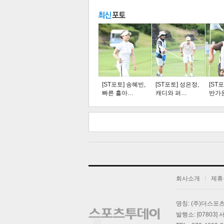
주요뉴스
탑뉴스
연예
[ST포토] 송혜빈,
[ST포토] 성은정,
[ST
빠른 홀아…
캐디와 퍼…
반가
스북
터 공
오톡
공유
버블
회사소개
제휴
기
명칭: (주)더스
발행소: [07803