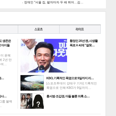
장재인 "서울 집, 팔자마자 두 배 뛰어…김…
게
소
도 생존은
황정민 20년 팬, 사생활
 아이돌
폭로 A 씨에 "잘못…
데이 윤혜
뷔 2년 만
하며…
환…
KBO, 기록적인 폭염으로 9일까지 리…
[스포츠투데이 강태구 기자] 기록적인
폭염으로 인해 KBO가 9일까지…
성사…
홍서범·조갑경, 아들 불륜 의혹 소…
그룹 블랙
…