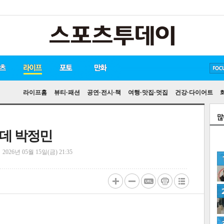
방탄소년단
손흥민
유아인
라이프홈
뷰티·패션
공연·전시·책
여행·맛집·멋집
건강·다이어트
롯데 박정민
정
2026년 05월 15일(금) 21:35