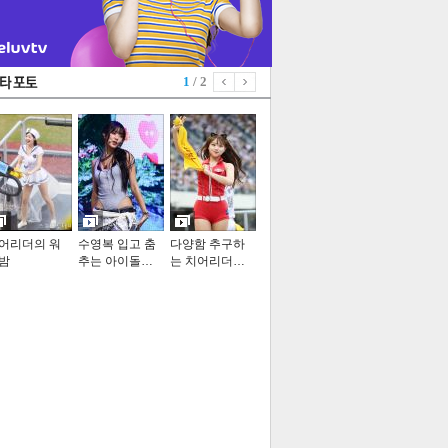
1
/ 2
어리더의 워
수영복 입고 춤
다양함 추구하
밤
추는 아이돌…
는 치어리더…