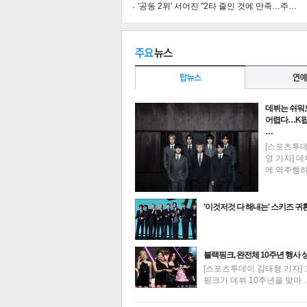
'공동 2위' 서어진 "2타 줄인 것에 만족…주…
공유
유
로그
데뷔는 쉬워
어렵다…K팝
…
[스포츠투
영 기자] 데
에 역주행
'이것저것 다 해내는' 스키즈 귀
최신뉴스
블랙핑크, 완전체 10주년 행사 
[스포츠투데이 김태형 기자] 
핑크가 데뷔 10주년을 맞아 