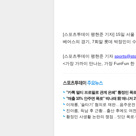
[스포츠투데이 팽현준 기자] 15일 서
베어스의 경기, 7회말 롯데 박정민이 수비를
[스포츠투데이 팽현준 기자
sports@st
<가장 가까이 만나는, 가장 FunFun 
"카톡 멀티 프로필로 관계 은폐" 황정민 폭로女
"매출 10% 안주면 폭로" 박나래 前 매니저 
이재룡, '술타기' 혐의로 재판…음주운
진아름, 득남 후 근황…출산 후에도 여전
황정민 사생활 논란의 쟁점…잇단 폭로·반