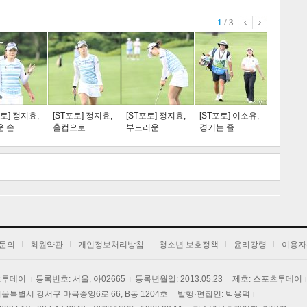
1
/ 3
스포츠
라이프
포토] 정지효,
[ST포토] 정지효,
[ST포토] 정지효,
[ST포토] 이소유,
운 손…
홀컵으로 …
부드러운 …
경기는 즐…
트 크
트 축
사
하기
보기
문의
회원약관
개인정보처리방침
청소년 보호정책
윤리강령
이용자
포츠투데이
등록번호: 서울, 아02665
등록년월일: 2013.05.23
제호: 스포츠투데이
] 서울특별시 강서구 마곡중앙6로 66, B동 1204호
발행·편집인: 박용덕