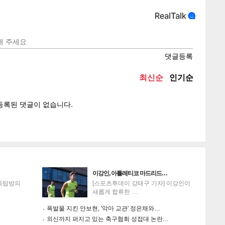
텍스
텍스
url 복
인쇄
목록
이강인, 아틀레티코 마드리드…
'옥탑방의
[스포츠투데이 강태구 기자] 이강인이
새롭게 합류한 …
폭발물 지킨 안보현, '악마 교관' 정은채와…
외신까지 퍼지고 있는 축구협회 성접대 논란…