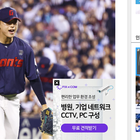
츠
라이프
포토
만화
FOC
많
연예
1
텍스
텍스
url 복
인쇄
목록
2