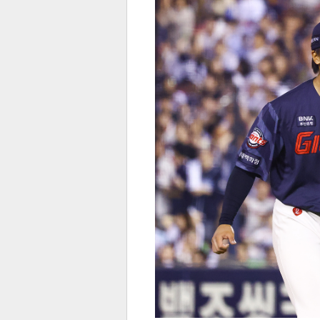
전
로그
즐겨찾기
많이 본 뉴스
최신 뉴스
연예
스포
페이
트위
댓글
밴드
네이