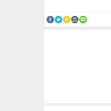
스북
터 공
달기
공유
버블