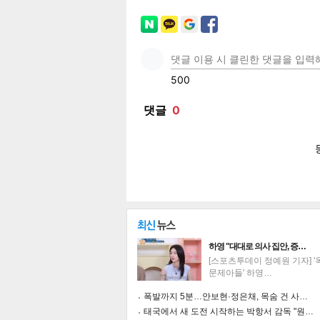
페이
트위
카카
밴드
네이
보
하영 "대대로 의사 집안, 증…
[스포츠투데이 정예원 기자] 
문제아들' 하영…
폭발까지 5분…안보현·정은채, 목숨 건 사…
태국에서 새 도전 시작하는 박항서 감독 "원…