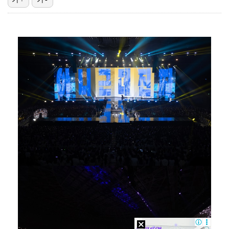
이강인, 아틀레티코 마드리드 첫 훈련 진행…9일 맨시티…
폭발물 지킨 안보현, '악마 교관' 정은채와 재회(재벌…
대놓고 '심판 마사지'로 결재 받기도…최종 결재권자는 …
'1라운드 115위' 김민별, 2라운드 7타 줄이며 7…
외신까지 퍼지고 있는 축구협회 성접대 논란…2002 한…