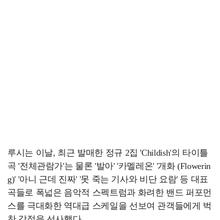
루시는 이날, 최근 발매한 정규 2집 'Childish'의 타이틀
곡 '전체관람가'는 물론 '발아' '카멜레온' '개화 (Flowerin
g)' '아니 근데 진짜' '못 죽는 기사와 비단 요람' 등 대표
곡들로 폭넓은 음악적 스펙트럼과 화려한 밴드 퍼포먼
스를 극대화한 역대급 스케일을 선보여 관객들에게 벅
찬 감정을 선사했다.