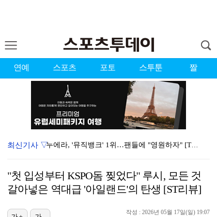
연예
스포츠
포토
스투툰
짤
최신기사 ▽
누에라, '뮤직뱅크' 1위…팬들에 "영원하자" [TV캡…
강채연, 제주삼다수 2R 깜짝 선두 도약…박민지 공동 …
"첫 입성부터 KSPO돔 찢었다" 루시, 모든 것
서장훈 감독 "내 능력 부족" 자책하게 만든 펜타곤과의…
갈아넣은 역대급 '아일랜드'의 탄생 [ST리뷰]
폭발까지 5분…안보현·정은채, 목숨 건 사투 시작(재벌…
작성 : 2026년 05월 17일(일) 19:07
가+
가-
대한축구협회의 '심판 성접대'…최악의 경우 런던 올림픽…