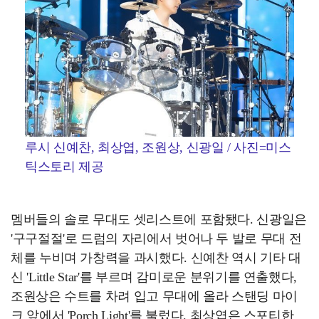
루시 신예찬, 최상엽, 조원상, 신광일 / 사진=미스
틱스토리 제공
멤버들의 솔로 무대도 셋리스트에 포함됐다. 신광일은
'구구절절'로 드럼의 자리에서 벗어나 두 발로 무대 전
체를 누비며 가창력을 과시했다. 신예찬 역시 기타 대
신 'Little Star'를 부르며 감미로운 분위기를 연출했다,
조원상은 수트를 차려 입고 무대에 올라 스탠딩 마이
크 앞에서 'Porch Light'를 불렀다. 최상엽은 스포티한