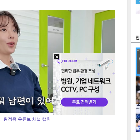
츠
라이프
포토
만화
FOC
많
연예
1
=황정음 유튜브 채널 캡처
2
텍스
텍스
url 복
인쇄
목록