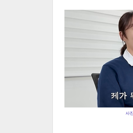
전
로그
즐겨찾기
많이 본 뉴스
최신 뉴스
연예
스포
사진
페이
트위
댓글
밴드
네이