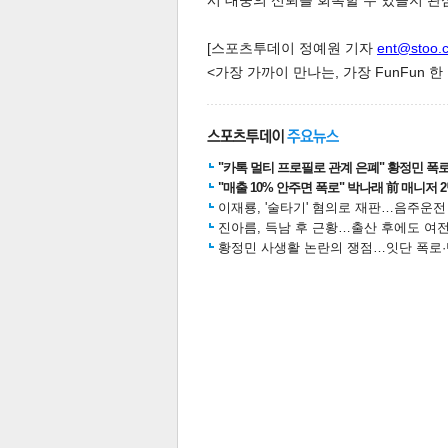
시 대중의 신뢰를 회복할 수 있을지 관
[스포츠투데이 정예원 기자
ent@stoo.
<가장 가까이 만나는, 가장 FunFun 
"카톡 멀티 프로필로 관계 은폐" 황정민 폭로女
"매출 10% 안주면 폭로" 박나래 前 매니저 
공유
유
로그
이재룡, '술타기' 혐의로 재판…음주운
진아름, 득남 후 근황…출산 후에도 여전
황정민 사생활 논란의 쟁점…잇단 폭로·반