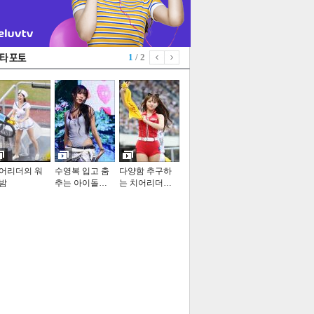
1
/ 2
어리더의 워
수영복 입고 춤
다양함 추구하
밤
추는 아이돌…
는 치어리더…