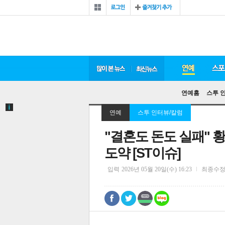
연예홈
스투 
연예
스투 인터뷰/칼럼
"결혼도 돈도 실패" 황
도약 [ST이슈]
입력
2026년 05월 20일(수) 16:23
최종수
0