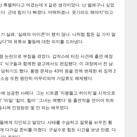
난 특별하다고 여겼는데 X 같은 생각이었다. 난 벌레구나 싶었
로다. 근데 힘이 다 빠졌다. 어떡하겠나. 웃기라도 해야지"라고
기 실패, '실패의 아이콘'이 됐지 않나. 나처럼 힘든 길 가지 말
싶다"며 유튜브 활동에 대한 의지를 드러냈다.
령 논란으로 부침을 겪었다. 갑작스레 터진 사건에 출연 예정
킥' 식구들과 함께한 광고에서도 편집됐다. 이 과정에서 전 남
하기도 했다. 횡령 문제는 43억 원을 전액 변제한 뒤 징역 2
 소송 또한 원만히 마무리되며 가압류도 해제됐다.
에 성공한 사례다. 그는 시트콤 '지붕뚫고 하이킥'을 시작으로
' '비밀' '킬미, 힐미' '그녀는 예뻤다' 등 출연작을 연이어 히트
동시에 인정받은 몇 안 되는 배우였다.
들에게 각인되고 말았다. 사태를 수습하고 잘못을 뉘우친 황
 다가갈 준비를 마쳤다. 구설수로 힘든 시간을 보낸 만큼, 다