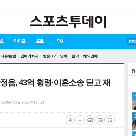
방탄소년단
손흥민
유아인
인터뷰/칼럼
연예가화제
방송·TV
영화
음악
해외연예
정음, 43억 횡령·이혼소송 딛고 재
정
2026년 05월 20일(수) 16:23