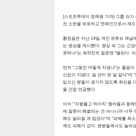
[스포츠투데이 정예원 기자] 그룹 슈가
진 소란을 뒤로하고 연예인으로서 재
황정음은 지난 19일 개인 유튜브 채널
는 영상을 게시했다. 영상 속 그는 긴
못하냐"는 제작진의 질문엔 "떨린다. 어
먼저 "그동안 어떻게 지냈냐"는 물음이
신없이 지냈다. 일 년이 한 달 같다"며
입으신 분들이 생기지 않도록 최선을 다
을 간접 언급했다.
이어 "'지붕뚫고 하이킥' 멤버들과 함
제 잘못이 해결되는 건 아니니까 너무 
해도 달라질 게 없었다"며 "피해를 최
께도 피해가 갔다. 팬분들께서도 놀라셨