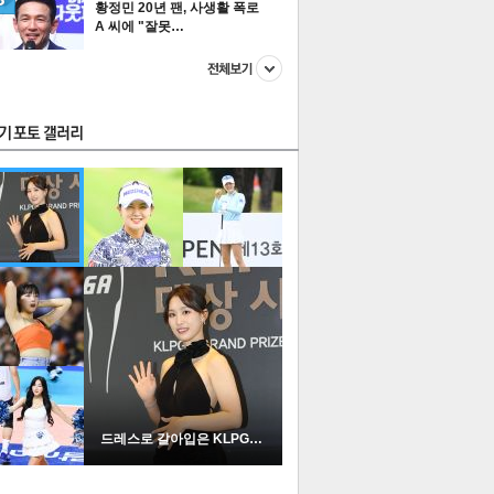
황정민 20년 팬, 사생활 폭로
A 씨에 "잘못…
스투펀
US
이 본 뉴스
스포츠
포토
드레스로 갈아입은 KLPGA …