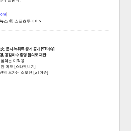
심이 쏠린다.
com
]
한 뉴스 ⓒ 스포츠투데이>
, 문자·녹취록 증거 공개 [ST이슈]
2명, 공갈미수·횡령 혐의로 재판
게
소
전 혐의는 미적용
한 미모 [스타엿보기]
박 오가는 소모전 [ST이슈]