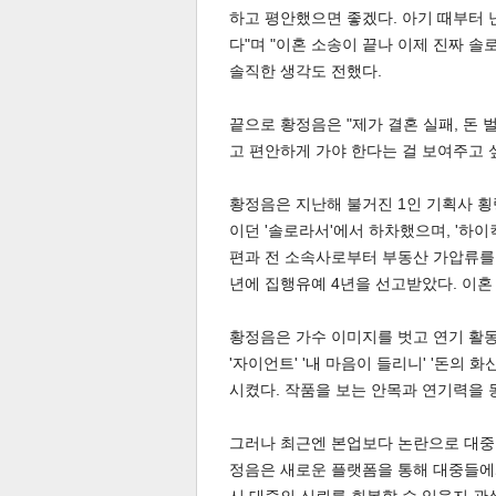
하고 평안했으면 좋겠다. 아기 때부터 
다"며 "이혼 소송이 끝나 이제 진짜 솔
솔직한 생각도 전했다.
끝으로 황정음은 "제가 결혼 실패, 돈 벌
고 편안하게 가야 한다는 걸 보여주고 
황정음은 지난해 불거진 1인 기획사 횡
이던 '솔로라서'에서 하차했으며, '하이
편과 전 소속사로부터 부동산 가압류를 당
년에 집행유예 4년을 선고받았다. 이혼
보
황정음은 가수 이미지를 벗고 연기 활동
'자이언트' '내 마음이 들리니' '돈의 화신
시켰다. 작품을 보는 안목과 연기력을 
그러나 최근엔 본업보다 논란으로 대중
정음은 새로운 플랫폼을 통해 대중들에게