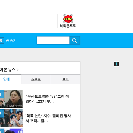
송중기
"우산으로 때려"vs"그런 적
없다"…23기 부…
'학폭 논란' 지수, 필리핀 행사
서 포착…달…