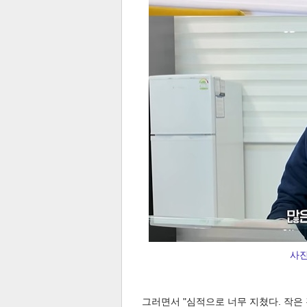
스북
터 공
달기
공유
버블
사진
그러면서 "심적으로 너무 지쳤다. 작은