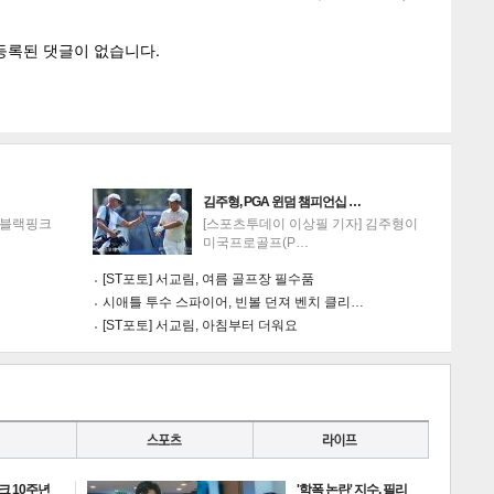
게
소
김주형, PGA 윈덤 챔피언십 …
 블랙핑크
[스포츠투데이 이상필 기자] 김주형이
미국프로골프(P…
[ST포토] 서교림, 여름 골프장 필수품
시애틀 투수 스파이어, 빈볼 던져 벤치 클리…
[ST포토] 서교림, 아침부터 더워요
크 10주년
'학폭 논란' 지수, 필리