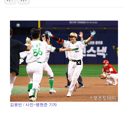
'1라운드 115위' 김민별, 2라운드 7타 줄이며 7…
대놓고 '심판 마사지'로 결재 받기도…최종 결재권자는 …
'오징어 게임' 미국판 스핀오프, 제작 무산설 "넷플릭…
[ST포토] 정지효, 반가운 손인사
외신까지 퍼지고 있는 축구협회 성접대 논란…2002 한…
김웅빈 / 사진=팽현준 기자