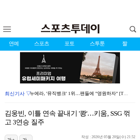
연예
스포츠
포토
스투툰
짤
최신기사 ▽
누에라, '뮤직뱅크' 1위…팬들에 "영원하자" [TV캡…
서장훈 감독 "내 능력 부족" 자책하게 만든 펜타곤과의…
김웅빈, 이틀 연속 끝내기 '쾅'…키움, SSG 꺾
대한축구협회의 '심판 성접대'…최악의 경우 런던 올림픽…
고 3연승 질주
강채연, 제주삼다수 2R 깜짝 선두 도약…박민지 공동 …
작성 : 2026년 05월 20일(수) 21:52
진세연, 전속계약 종료…FA 시장 나왔다 [공식]
가+
가-