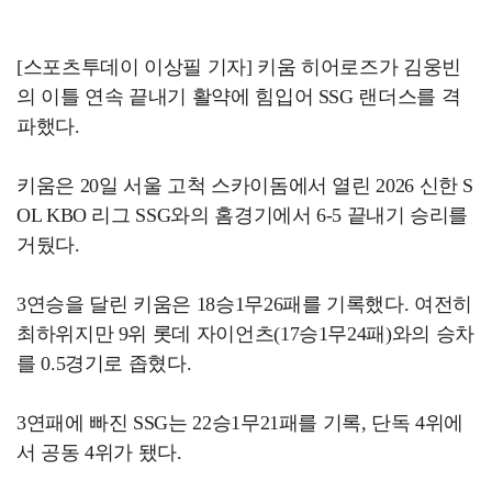
[스포츠투데이 이상필 기자] 키움 히어로즈가 김웅빈
의 이틀 연속 끝내기 활약에 힘입어 SSG 랜더스를 격
파했다.
키움은 20일 서울 고척 스카이돔에서 열린 2026 신한 S
OL KBO 리그 SSG와의 홈경기에서 6-5 끝내기 승리를
거뒀다.
3연승을 달린 키움은 18승1무26패를 기록했다. 여전히
최하위지만 9위 롯데 자이언츠(17승1무24패)와의 승차
를 0.5경기로 좁혔다.
3연패에 빠진 SSG는 22승1무21패를 기록, 단독 4위에
서 공동 4위가 됐다.