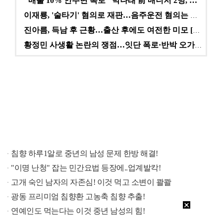
"매출 10% 안주면 폭로" 박나래 前 매니저 2명, …
이재룡, '술타기' 혐의로 재판…음주운전 혐의는 미적용…
진아름, 득남 후 근황…출산 후에도 여전한 미모 [스타…
황정민 사생활 논란의 쟁점…잇단 폭로·반박 오가는 소모…