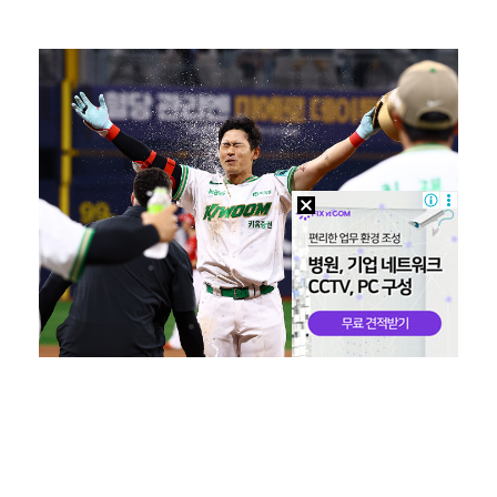
"언론사 대표·국회의원도"…최연청, 판사 남편까지 화려…
'첫 승 도전' 장은수 "우승 의식하기보다 내 플레이에…
박지민 아나운서 "발리까지 갔는데…'피의 게임2' 출연…
한국 남자배구, 중국 3-0 완파하고 동아시아선수권 결…
'서명관·야고 연속골' 울산, 동해안 더비서 포항 제압…