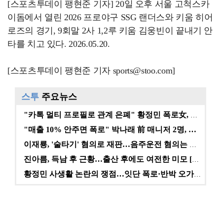
[스포츠투데이 팽현준 기자] 20일 오후 서울 고척스카
이돔에서 열린 2026 프로야구 SSG 랜더스와 키움 히어
로즈의 경기, 9회말 2사 1,2루 키움 김웅빈이 끝내기 안
타를 치고 있다. 2026.05.20.
[스포츠투데이 팽현준 기자 sports@stoo.com]
스투
주요뉴스
"카톡 멀티 프로필로 관계 은폐" 황정민 폭로女, 문자…
"매출 10% 안주면 폭로" 박나래 前 매니저 2명, …
이재룡, '술타기' 혐의로 재판…음주운전 혐의는 미적용…
진아름, 득남 후 근황…출산 후에도 여전한 미모 [스타…
황정민 사생활 논란의 쟁점…잇단 폭로·반박 오가는 소모…