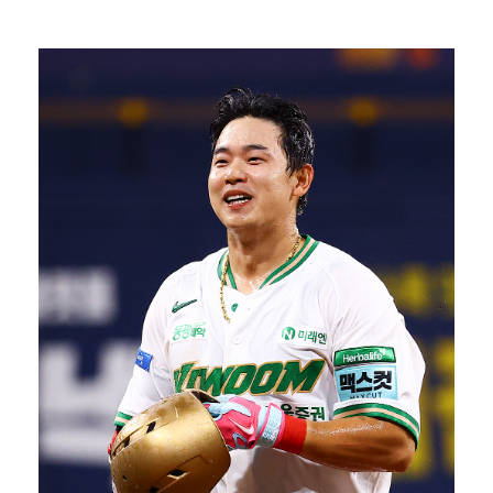
박지훈, 9월 잠실실내체육관서 앙코르 콘서트 개최
"기분 맞춰주려고" 축구협회, 외국인 심판 성접대 의혹…
'나솔' 24기 옥순, 출연료 미지급 폭로 "1년 넘게…
'폭염 영향' 프로야구, 9일까지 리그 중단 결정…11…
'오디세이'·'스파이더맨4', 박스오피스 투톱…기록 경…