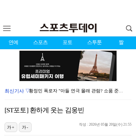
연예
스포츠
포토
스투툰
짤
최신기사 ▽
황정민 폭로자 "아들 연극 몰래 관람? 소품 준비 돕고…
이강인, 드디어 아틀레티코 선수단과 만났다…시메오네 감…
[ST포토] 환하게 웃는 김웅빈
10주년인데 40명뿐?…블랙핑크 행사 공지에 팬심 폭발…
작성 : 2026년 05월 20일(수) 21:55
KBO, 기록적인 폭염으로 9일까지 리그 중단…내달 6…
가+
가-
"매출 10% 안주면 폭로" 박나래 前 매니저 2명, …