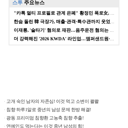
스투
주요뉴스
"카톡 멀티 프로필로 관계 은폐" 황정민 폭로女, 문자…
한숨 돌린 韓 극장가, 매출·관객·특수관까지 웃었다 […
이재룡, '술타기' 혐의로 재판…음주운전 혐의는 미적용…
더 강력해진 '2026 KWDA' 라인업…앰퍼샌드원·나…