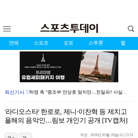
연예
스포츠
포토
스투툰
짤
최신기사 ▽
하영 측 "증조부 안상호 맞지만…친일파? 사실무근" […
'방송 출연' 유명 산부인과 원장, 프로포폴 셀프 투약…
'라디오스타' 한로로, 제니·이찬혁 등 제치고
"스토킹 피해자" 황정민VS"2억대 손해배상" A 씨,…
올해의 음악인…림보 개인기 공개 [TV캡처]
"블랙핑크 데뷔 10주년 행사로 국중박 입장 통제"…문…
작성 : 2026년 05월 20일(수) 23:51
가+
가-
김지원, 어린이병원에 1억원 쾌척 "'닥터X' 촬영 중…