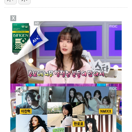
고영욱, 도 넘은 저격 논란…이번엔 박하선에 "감당 안…
X
기록적인 폭염에 멈췄던 KBO, 11일부터 순위 경쟁 …
'선업튀' 서혜원, 결혼 4개월 만에 임신 경사 "행복…
경찰, 대한축구협회 '심판 성접대 논란' 수사 여부 검…
권영찬, 김수현 관련 허위사실 유포 혐의로 검찰行