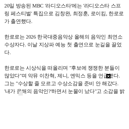
20일 방송된 MBC '라디오스타'에는 '라디오스타 스프
링 페스티벌' 특집으로 김창완, 최정훈, 로이킴, 한로로
가 출연했다.
한로로는 2026 한국대중음악상 올해의 음악인 최연소
수상자다. 이날 지상파 예능 첫 출연으로 눈길을 끌었
다.
한로로는 시상식을 떠올리며 "후보에 쟁쟁한 분들이
많았다"며 악뮤 이찬혁, 제니, 엔믹스 등을 언급했다.
그는 "수상할 줄 모르고 수상소감을 준비 안 해갔다.
'내가 올해의 음악인?'하면서 눈물이 났다"고 소감을 밝
혔다.
이후 한로로는 림보 개인기로 유연성을 뽐내는가 하
면, '입춘' '0+0' 등으로 감성적인 무대를 꾸미며 활약했