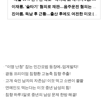
이재룡, '술타기' 혐의로 재판…음주운전 혐의는 미적용…
진아름, 득남 후 근황…출산 후에도 여전한 미모 [스타…