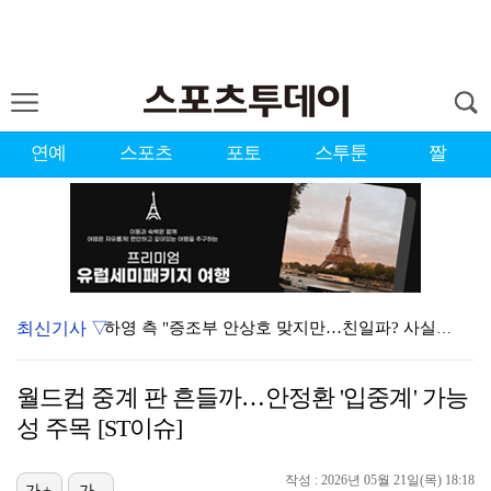
연예
스포츠
포토
스투툰
짤
최신기사 ▽
하영 측 "증조부 안상호 맞지만…친일파? 사실무근" […
'방송 출연' 유명 산부인과 원장, 프로포폴 셀프 투약…
월드컵 중계 판 흔들까…안정환 '입중계' 가능
"스토킹 피해자" 황정민VS"2억대 손해배상" A 씨,…
성 주목 [ST이슈]
"블랙핑크 데뷔 10주년 행사로 국중박 입장 통제"…문…
작성 : 2026년 05월 21일(목) 18:18
가+
가-
김지원, 어린이병원에 1억원 쾌척 "'닥터X' 촬영 중…