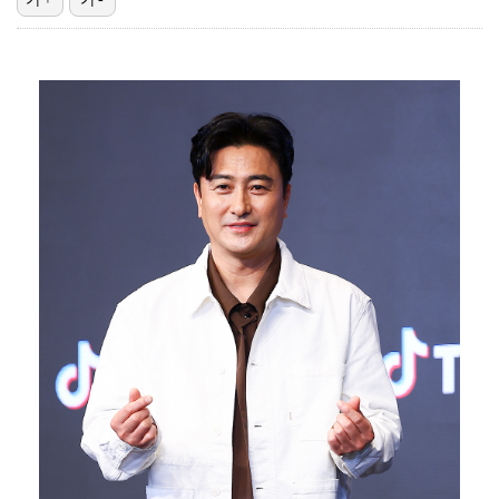
기록적인 폭염에 멈췄던 KBO, 11일부터 순위 경쟁 …
고영욱, 도 넘은 저격 논란…이번엔 박하선에 "감당 안…
'선업튀' 서혜원, 결혼 4개월 만에 임신 경사 "행복…
경찰, 대한축구협회 '심판 성접대 논란' 수사 여부 검…
정연, JYP엔터 떠나 새 시작 "가장 큰 중심 트와이…