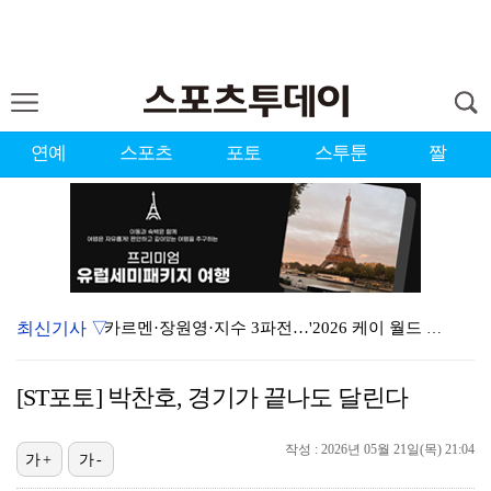
연예
스포츠
포토
스투툰
짤
최신기사 ▽
카르멘·장원영·지수 3파전…'2026 케이 월드 드림 …
올해 최단 500만 돌파…'스파이더맨4', 11일 만 …
[ST포토] 박찬호, 경기가 끝나도 달린다
김민재, 애스턴 빌라와의 친선전서 헤더골 폭발…뮌헨도 …
작성 : 2026년 05월 21일(목) 21:04
김주형, PGA 윈덤 챔피언십 2R 공동 14위…선두와…
가+
가-
김민하 "주근깨 제거 권유받아…왜 문제인지 모르겠다" …