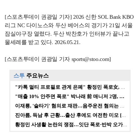
[스포츠투데이 권광일 기자] 2026 신한 SOL Bank KBO
리그 NC 다이노스와 두산 베어스의 경기가 21일 서울
잠실야구장 열렸다. 두산 박찬호가 인터뷰가 끝나고
물세례를 받고 있다. 2026.05.21.
[스포츠투데이 권광일 기자 sports@stoo.com]
스투
주요뉴스
"카톡 멀티 프로필로 관계 은폐" 황정민 폭로女, 문자…
"매출 10% 안주면 폭로" 박나래 前 매니저 2명, …
이재룡, '술타기' 혐의로 재판…음주운전 혐의는 미적용…
진아름, 득남 후 근황…출산 후에도 여전한 미모 [스타…
황정민 사생활 논란의 쟁점…잇단 폭로·반박 오가는 소모…