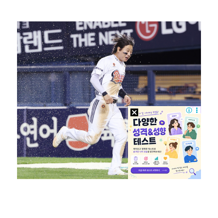
안병훈, LIV 골프 뉴욕 대회 공동 13위로 도약…시…
'심판 성접대 논란'까지 터지며 고개 숙인 대한축구협회…
'오디세이', 개봉 4일차에 100만 고지…'오펜하이머…
이임생이 밝힌 홍명보와의 '빵집 회동' 배경…"정몽규 …
'금타는 금요일' 김용빈·손빈아 공동 1위…종편·케이블…