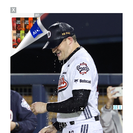
X
[ST포토] 문정민, 힘찬 티샷
[ST포토] 고지우, 신중한 퍼팅
'호프', 글로벌 순항…토론토 영화제 미드나잇 매드니스…
'조폭 연루설 부인' 조세호, 8개월 만에 SNS 업로…
[ST포토] 문정민, 자신감 가득