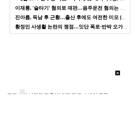
이재룡, '술타기' 혐의로 재판…음주운전 혐의는 미적용…
진아름, 득남 후 근황…출산 후에도 여전한 미모 [스타…
황정민 사생활 논란의 쟁점…잇단 폭로·반박 오가는 소모…