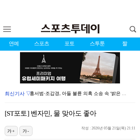
연예
스포츠
포토
스투툰
짤
최신기사 ▽
홍서범·조갑경, 아들 불륜 의혹 소송 속 '밝은 근황'…
데뷔는 쉬워도 생존은 어렵다…K팝 아이돌 평균 수명 4…
[ST포토] 벤자민, 물 맞아도 좋아
'리틀 김연경' 손서연 28점 폭발…U17 여자배구, …
작성 : 2026년 05월 21일(목) 21:11
표창원, 남규리에 15년만 공개 사과…"내가 틀렸다"
가+
가-
[ST포토] 박현경, 힘찬 세컨샷