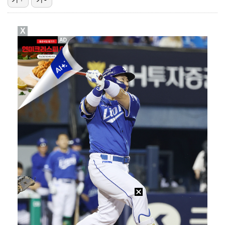
진세연, 전속계약 종료…FA 시장 나왔다 [공식]
X
대놓고 '심판 마사지'로 결재 받기도…최종 결재권자는 …
폭발물 지킨 안보현, '악마 교관' 정은채와 재회(재벌…
'1라운드 115위' 김민별, 2라운드 7타 줄이며 7…
보스턴, 'KBO MVP' 페디 무너뜨리며 연장 13회…