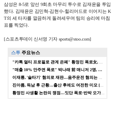
삼성은 8-5로 앞선 9회초 마무리 투수로 김재윤을 투입
했다. 김재윤은 김민혁-김현수-힐리어드로 이어지는 K
T의 세 타자를 깔끔하게 돌려세우며 팀의 승리에 마침
표를 찍었다.
[스포츠투데이 신서영 기자 sports@stoo.com]
스투
주요뉴스
"카톡 멀티 프로필로 관계 은폐" 황정민 폭로女, 문자…
"매출 10% 안주면 폭로" 박나래 前 매니저 2명, …
이재룡, '술타기' 혐의로 재판…음주운전 혐의는 미적용…
진아름, 득남 후 근황…출산 후에도 여전한 미모 [스타…
황정민 사생활 논란의 쟁점…잇단 폭로·반박 오가는 소모…