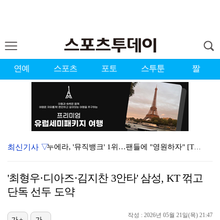
연예
스포츠
포토
스투툰
짤
최신기사 ▽
누에라, '뮤직뱅크' 1위…팬들에 "영원하자" [TV캡…
대한축구협회의 '심판 성접대'…최악의 경우 런던 올림픽…
'최형우·디아즈·김지찬 3안타' 삼성, KT 꺾고
서장훈 감독 "내 능력 부족" 자책하게 만든 펜타곤과의…
단독 선두 도약
강채연, 제주삼다수 2R 깜짝 선두 도약…박민지 공동 …
작성 : 2026년 05월 21일(목) 21:47
가+
가-
폭발까지 5분…안보현·정은채, 목숨 건 사투 시작(재벌…