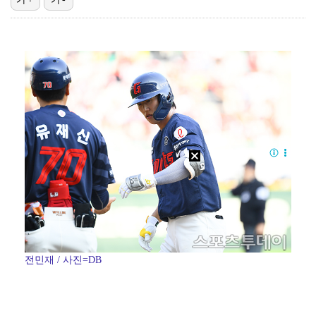
[ST포토] 문정민, 힘찬 티샷
데이식스 영케이, '사운드플래닛페스티벌' 출격…첫 솔로…
[ST포토] 문정민, 자신감 가득
[ST포토] 고지우, 신중한 퍼팅
[ST포토] 문정민, 버디 성공
전민재 / 사진=DB