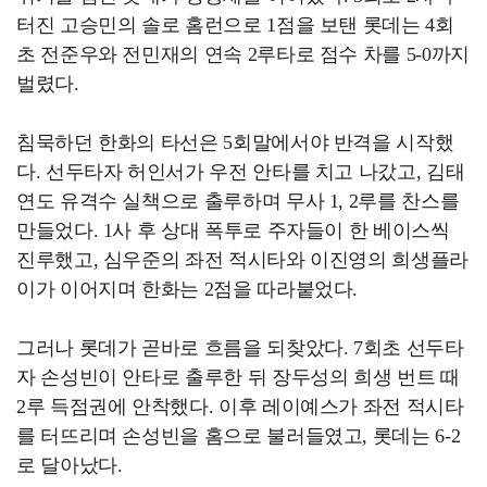
터진 고승민의 솔로 홈런으로 1점을 보탠 롯데는 4회
초 전준우와 전민재의 연속 2루타로 점수 차를 5-0까지
벌렸다.
침묵하던 한화의 타선은 5회말에서야 반격을 시작했
다. 선두타자 허인서가 우전 안타를 치고 나갔고, 김태
연도 유격수 실책으로 출루하며 무사 1, 2루를 찬스를
만들었다. 1사 후 상대 폭투로 주자들이 한 베이스씩
진루했고, 심우준의 좌전 적시타와 이진영의 희생플라
이가 이어지며 한화는 2점을 따라붙었다.
그러나 롯데가 곧바로 흐름을 되찾았다. 7회초 선두타
자 손성빈이 안타로 출루한 뒤 장두성의 희생 번트 때
2루 득점권에 안착했다. 이후 레이예스가 좌전 적시타
를 터뜨리며 손성빈을 홈으로 불러들였고, 롯데는 6-2
로 달아났다.