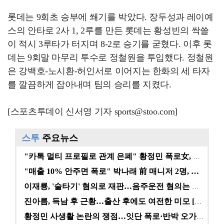
롯데는 9회초 승부에 쐐기를 박았다. 장두성과 레이예
스의 안타로 2사 1, 2루를 만든 롯데는 황성빈의 싹쓸
이 적시 3루타가 터지며 8-2로 승기를 굳혔다. 이후 롯
데는 9회말 마무리 투수로 정철원을 투입했다. 정철원
은 강백호-노시환-허인서로 이어지는 한화의 세 타자
를 깔끔하게 잡아내며 팀의 승리를 지켰다.
[스포츠투데이 신서영 기자 sports@stoo.com]
스투
주요뉴스
"카톡 멀티 프로필로 관계 은폐" 황정민 폭로女, 문자…
"매출 10% 안주면 폭로" 박나래 前 매니저 2명, …
이재룡, '술타기' 혐의로 재판…음주운전 혐의는 미적용…
진아름, 득남 후 근황…출산 후에도 여전한 미모 [스타…
황정민 사생활 논란의 쟁점…잇단 폭로·반박 오가는 소모…