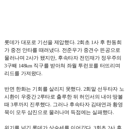
롯데가 대포로 기선을 제압했다. 2회초 1사 후 한동희
가 중전 안타를 때려냈다. 전준우가 중견수 뜬공으로
물러나며 2사가 됐지만, 후속타자 전민재가 정우주의
3구째 148km 직구를 받아쳐 좌월 투런포를 터뜨리며
리드를 가져왔다.
반면 한화는 기회를 살리지 못했다. 2회말 선두타자 노
시환이 우중간 2루타로 출루한 뒤 허인서의 내야 땅볼
때 3루까지 진루했다. 그러나 후속타자 김태연과 황영
묵이 모두 삼진으로 물러나며 득점에는 실패했다.
위기를 넘긴 롯데가 상승세를 이어갔다. 3회초 2사 후