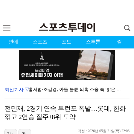
연예
스포츠
포토
스투툰
짤
최신기사 ▽
홍서범·조갑경, 아들 불륜 의혹 소송 속 '밝은 근황'…
데뷔는 쉬워도 생존은 어렵다…K팝 아이돌 평균 수명 4…
전민재, 2경기 연속 투런포 폭발…롯데, 한화
'리틀 김연경' 손서연 28점 폭발…U17 여자배구, …
꺾고 2연승 질주+8위 도약
'조폭 연루설 부인' 조세호, 8개월 만에 SNS 업로…
작성 : 2026년 05월 21일(목) 22:06
가+
가-
'호프', 글로벌 순항…토론토 영화제 미드나잇 매드니스…