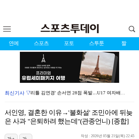
연예
스포츠
포토
스투툰
짤
최신기사 ▽
'리틀 김연경' 손서연 28점 폭발…U17 여자배구, …
홍서범·조갑경, 아들 불륜 의혹 소송 속 '밝은 근황'…
서인영, 결혼한 이유→'불화설' 조민아에 뒤늦
표창원, 남규리에 15년만 공개 사과…"내가 틀렸다"
은 사과 "은퇴하려 했는데"(관종언니) [종합]
[ST포토] 박현경, 힘찬 세컨샷
작성 : 2026년 05월 21일(목) 22:45
[ST포토] 문정민, 힘찬 티샷
가+
가-