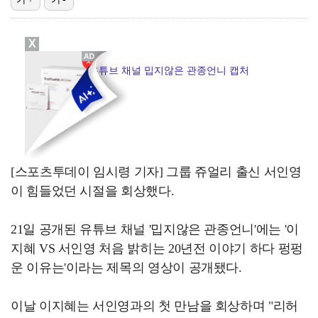
[ST포토] 문정민, 자신감 가득
X
[ST포토] 문정민, 안정된 퍼팅
서인영 / 사진=유튜브 채널 밉지않은 관종언니 캡처
[ST포토] 고지우, 신중한 퍼팅
데뷔는 쉬워도 생존은 어렵다…K팝 아이돌 평균 수명 4…
[ST포토] 문정민, 버디 성공
[스포츠투데이 임시령 기자] 그룹 쥬얼리 출신 서인영
이 힘들었던 시절을 회상했다.
21일 공개된 유튜브 채널 '밉지않은 관종언니'에는 '이
지혜 VS 서인영 처음 밝히는 20년전 이야기 하다 펑펑
운 이유는'이라는 제목의 영상이 공개됐다.
이날 이지혜는 서인영과의 첫 만남을 회상하며 "리허