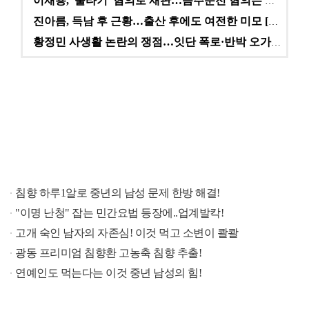
이재룡, '술타기' 혐의로 재판…음주운전 혐의는 미적용…
진아름, 득남 후 근황…출산 후에도 여전한 미모 [스타…
황정민 사생활 논란의 쟁점…잇단 폭로·반박 오가는 소모…