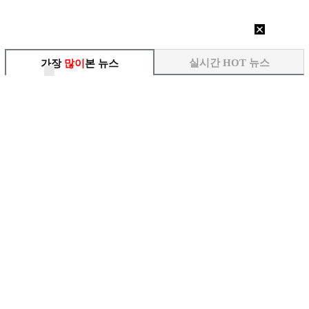
실시간 HOT 뉴스
가장
많이
본 뉴스
1
'리틀 김연경' 손서연 28점 폭발…U17 여자…
2
홍서범·조갑경, 아들 불륜 의혹 소송 속 '밝은…
3
표창원, 남규리에 15년만 공개 사과…"내가 틀…
4
[ST포토] 박현경, 힘찬 세컨샷
5
[ST포토] 문정민, 힘찬 티샷
6
[ST포토] 문정민, 자신감 가득
7
[ST포토] 문정민, 안정된 퍼팅
8
[ST포토] 고지우, 신중한 퍼팅
9
데뷔는 쉬워도 생존은 어렵다…K팝 아이돌 평균 …