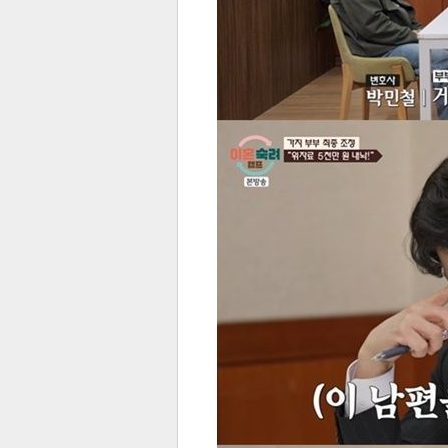
스북
터 공
달기
공유
버블