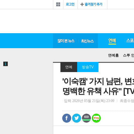
연예홈
스투 
연예
방송TV
'이숙캠' 가지 남편, 
명백한 유책 사유" [T
입력
2026년 05월 21일(목) 23:09
최종수
0