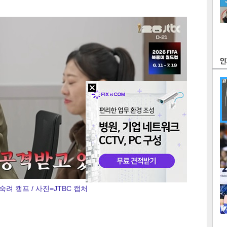
츠
라이프
포토
만화
FOC
많
연예
1
숙려 캠프 / 사진=JTBC 캡처
2
텍스
텍스
url 복
인쇄
목록