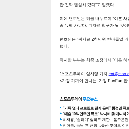
안 진짜 열심히 했다"고 말했다.
이에 변호인은 혀를 내두르며 "이혼 사
종 유책 사유다. 위자료 청구가 될 것이
변호인은 "위자료 2천만원 받아들일 거
했다.
공유
유
로그
하지만 부부는 최종 조정에서 "이혼 하
[스포츠투데이 임시령 기자
ent@stoo.
<가장 가까이 만나는, 가장 FunFun 
"카톡 멀티 프로필로 관계 은폐" 황정민 폭로女
"매출 10% 안주면 폭로" 박나래 前 매니저 
이재룡, '술타기' 혐의로 재판…음주운
진아름, 득남 후 근황…출산 후에도 여전