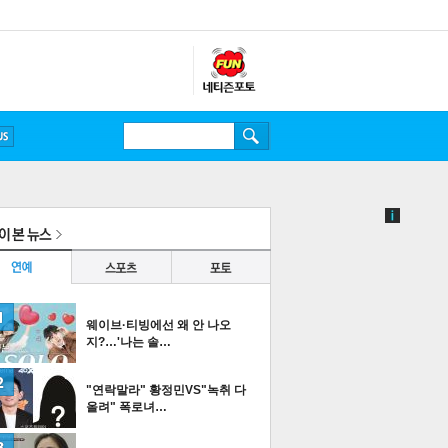
웨이브·티빙에선 왜 안 나오
지?…'나는 솔…
"연락말라" 황정민VS"녹취 다
올려" 폭로녀…