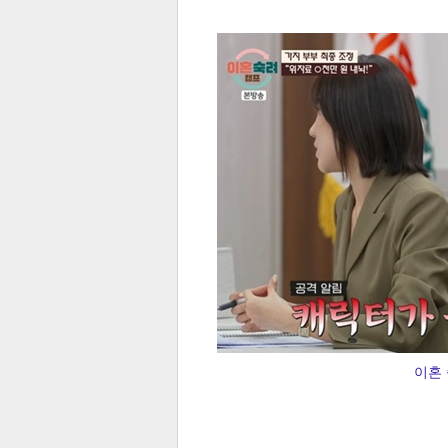
전
로그
즐겨찾기
많이 본 뉴스
최신 뉴스
연예
스포
이혼 
페이
트위
댓글
밴드
네이