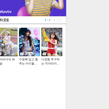
1
/ 2
어리더의 워
수영복 입고 춤
다양함 추구하
밤
추는 아이돌…
는 치어리더…