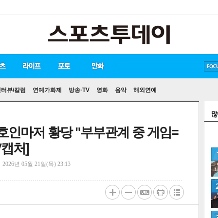
방탄소년단
손흥민
유아인
송중기
인터뷰/칼럼
연예가화제
방송·TV
영화
음악
해외연예
변호인마저 황당 "부부관계 중 게임=
V캡처]
정
2026년 05월 21일(목) 23:13