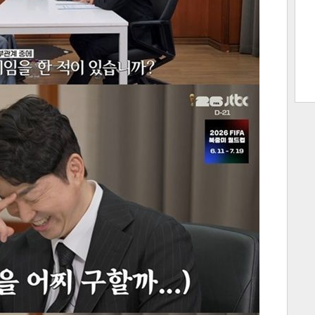
트 크
트 축
사
하기
보기
스