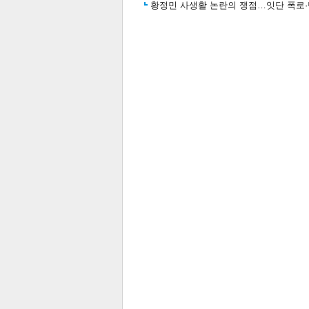
황정민 사생활 논란의 쟁점…잇단 폭로·반
기
관련뉴스