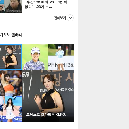
"우산으로 때려"vs"그런 적
없다"…23기 부…
스투펀
US
이 본 뉴스
스포츠
포토
드레스로 갈아입은 KLPGA …