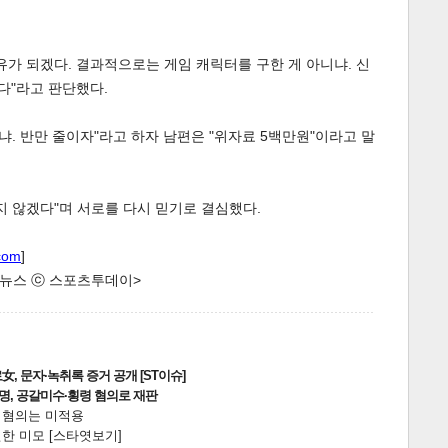
유가 되겠다. 결과적으로는 게임 캐릭터를 구한 게 아니냐. 신
다"라고 판단했다.
냐. 반만 줄이자"라고 하자 남편은 "위자료 5백만원"이라고 말
게
소
지 않겠다"며 서로를 다시 믿기로 결심했다.
com
]
한 뉴스 ⓒ 스포츠투데이>
, 문자·녹취록 증거 공개 [ST이슈]
2명, 공갈미수·횡령 혐의로 재판
전 혐의는 미적용
한 미모 [스타엿보기]