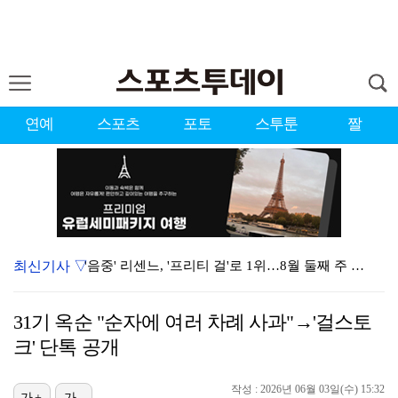
연예
스포츠
포토
스투툰
짤
최신기사 ▽
'음중' 리센느, '프리티 걸'로 1위…8월 둘째 주 …
강채연, 제주삼다수 3R 선두 질주…서어진·장은수 1타…
31기 옥순 "순자에 여러 차례 사과"→'걸스토
"큰 섭섭함 안겨 미안"…블랙핑크 지수, 10주년 잡음…
크' 단톡 공개
생애 첫 승 노리는 강채연·서어진·장은수, 제주삼다수 …
작성 : 2026년 06월 03일(수) 15:32
가+
가-
축구협회 성접대 파문에 더불어민주당 "타락한 뒷거래로 …