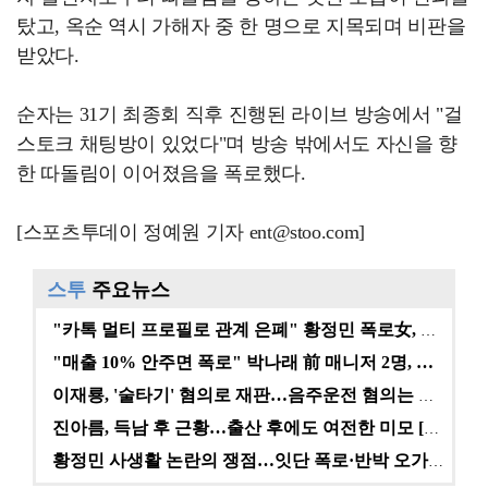
탔고, 옥순 역시 가해자 중 한 명으로 지목되며 비판을
받았다.
순자는 31기 최종회 직후 진행된 라이브 방송에서 "걸
스토크 채팅방이 있었다"며 방송 밖에서도 자신을 향
한 따돌림이 이어졌음을 폭로했다.
[스포츠투데이 정예원 기자 ent@stoo.com]
스투
주요뉴스
"카톡 멀티 프로필로 관계 은폐" 황정민 폭로女, 문자…
"매출 10% 안주면 폭로" 박나래 前 매니저 2명, …
이재룡, '술타기' 혐의로 재판…음주운전 혐의는 미적용…
진아름, 득남 후 근황…출산 후에도 여전한 미모 [스타…
황정민 사생활 논란의 쟁점…잇단 폭로·반박 오가는 소모…