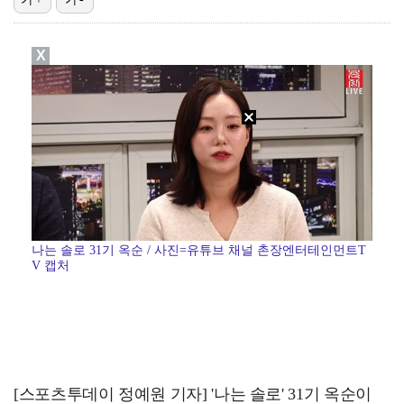
"친한 척 좀 해"…나영석·배정남, 불화설 재차 해명(…
X
아이들, '톰보이'까지 MV 4억뷰 돌파…통산 3번째 …
"황정민, '어우 섹시하네' 마음의 소리였다 시인해" …
AT 이적 후 첫 기자회견 참석한 이강인 "100% 아…
[ST포토] 전예성, 파세이브로 시작
나는 솔로 31기 옥순 / 사진=유튜브 채널 촌장엔터테인먼트T
V 캡처
[스포츠투데이 정예원 기자] '나는 솔로' 31기 옥순이