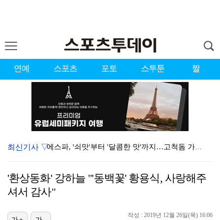
연예
스포츠
포토
스투툰
짤
최신기사 ▽
에스파, '쇠맛'부터 '달콤한 맛'까지…고척돔 가득 채…
'첫 승 도전' 장은수 "우승 의식하기보다 내 플레이에…
'환상동화' 강하늘 "'동백꽃' 황용식, 사랑해주
에스파, 고척돔 입성…공연 시작 40분 만에 첫 인사 …
셔서 감사"
블랙핑크, 10주년 행사 논란에 사과 "커뮤니케이션 문…
작성 : 2019년 12월 26일(목) 16:06
가+
가-
박지민 아나운서 "발리까지 갔는데…'피의 게임2' 출연…