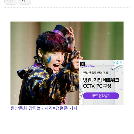
'리그 2연패 정조준' 아스널, 뉴캐슬서 기마랑이스 영…
에스파 고척돔 공연에 반가운 얼굴…아이들 미연·트와이스…
"언론사 대표·국회의원도"…최연청, 판사 남편까지 화려…
맨시티 마레스카 감독 "이강인은 훌륭한 선수…아틀레티코…
'서명관·야고 연속골' 울산, 동해안 더비서 포항 제압…
환상동화 강하늘 / 사진=팽현준 기자