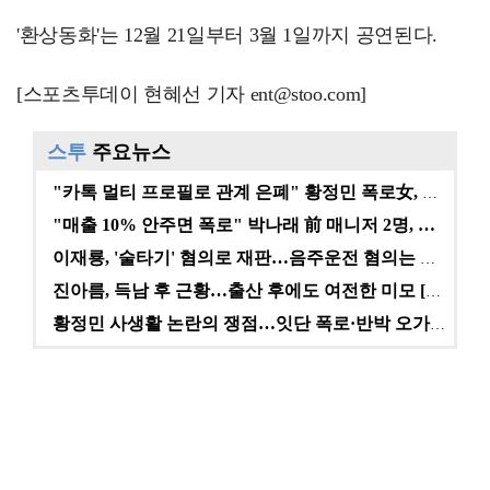
'환상동화'는 12월 21일부터 3월 1일까지 공연된다.
[스포츠투데이 현혜선 기자 ent@stoo.com]
스투
주요뉴스
"카톡 멀티 프로필로 관계 은폐" 황정민 폭로女, 문자…
"매출 10% 안주면 폭로" 박나래 前 매니저 2명, …
이재룡, '술타기' 혐의로 재판…음주운전 혐의는 미적용…
진아름, 득남 후 근황…출산 후에도 여전한 미모 [스타…
황정민 사생활 논란의 쟁점…잇단 폭로·반박 오가는 소모…