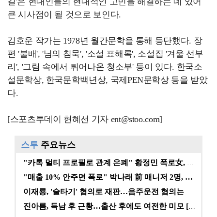
길'은 현대인들의 현대적인 고민을 해결하는 데 있어
큰 시사점이 될 것으로 보인다.
김호운 작가는 1978년 월간문학을 통해 등단했다. 장
편 '불배', '님의 침묵', '소설 표해록', 소설집 '겨울 선부
리', '그림 속에서 튀어나온 청소부' 등이 있다. 한국소
설문학상, 한국문학백년상, 국제PEN문학상 등을 받았
다.
[스포츠투데이 현혜선 기자 ent@stoo.com]
스투
주요뉴스
"카톡 멀티 프로필로 관계 은폐" 황정민 폭로女, 문자…
"매출 10% 안주면 폭로" 박나래 前 매니저 2명, …
이재룡, '술타기' 혐의로 재판…음주운전 혐의는 미적용…
진아름, 득남 후 근황…출산 후에도 여전한 미모 [스타…