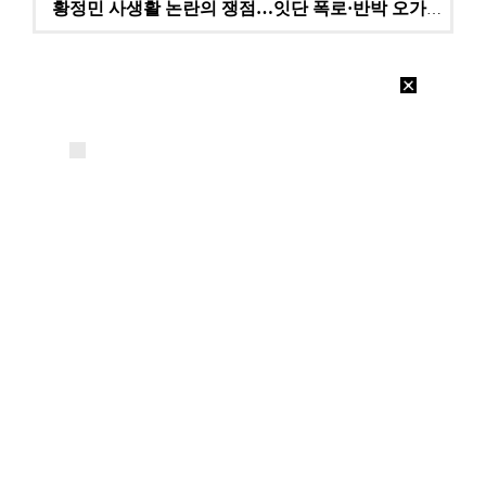
황정민 사생활 논란의 쟁점…잇단 폭로·반박 오가는 소모…