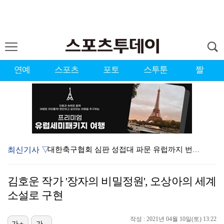
연예
스포츠
포토
스투툰
짤
최신기사 ▽
대한축구협회 심판 성접대 파문 유럽까지 번졌다…佛 매체…
'황정민 스토킹 혐의' A씨 11일 결심 공판
김호운 작가 '장자의 비밀정원', 오상아의 세계
'첫 승 도전' 장은수 "우승 의식하기보다 내 플레이에…
소설로 구현
[ST포토] 오픈트레이닝 나서는 이강인
작성 : 2021년 04월 10일(토) 13:22
[ST포토] 호세 히메네스, 한국 팬들 외침에 미소
가+
가-