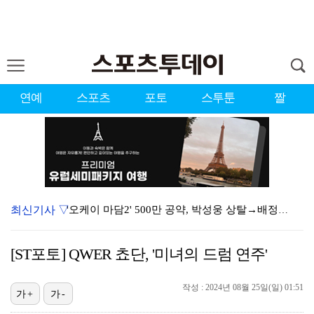
연예
스포츠
포토
스투툰
짤
최신기사 ▽
'오케이 마담2' 500만 공약, 박성웅 상탈→배정남은…
"연락말라" 황정민VS"녹취 다 올려" 폭로녀 A 씨,…
[ST포토] QWER 쵸단, '미녀의 드럼 연주'
황정민 폭로자 "아들 연극 몰래 관람? 소품 준비 돕고…
작성 : 2024년 08월 25일(일) 01:51
10주년인데 40명뿐?…블랙핑크 행사 공지에 팬심 폭발…
가+
가-
"군 복무 끝나고 다시 모일 것" 스트레이 키즈, 성적…