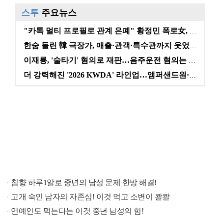
스투
주요뉴스
"카톡 멀티 프로필로 관계 은폐" 황정민 폭로女, 문자…
한숨 돌린 韓 극장가, 매출·관객·특수관까지 웃었다 […
이재룡, '술타기' 혐의로 재판…음주운전 혐의는 미적용…
더 강력해진 '2026 KWDA' 라인업…앰퍼샌드원·나…