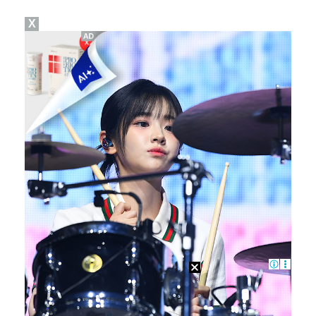
X
이강인, 드디어 아틀레티코 선수단과 만났다…시메오네 감…
김혜성, 마이너리그 트리플A서 4경기 연속 무안타 침묵…
광주, 공격형 미드필더 김종석 영입…"K리그1 뛸 기회…
'나솔' 24기 옥순, 출연료 미지급 폭로 "1년 넘게…
'오디세이'·'스파이더맨4', 박스오피스 투톱…기록 경…