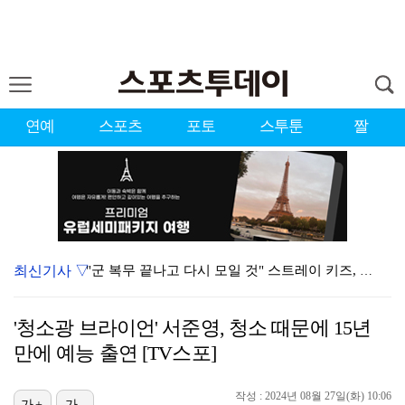
연예
스포츠
포토
스투툰
짤
최신기사 ▽
"군 복무 끝나고 다시 모일 것" 스트레이 키즈, 성적…
'오케이 마담2' 500만 공약, 박성웅 상탈→배정남은…
'청소광 브라이언' 서준영, 청소 때문에 15년
[ST포토] 스트레이 키즈 현진, '비주얼로 압살'
만에 예능 출연 [TV스포]
[ST포토] 스트레이 키즈 현진, '스테이바라기'
작성 : 2024년 08월 27일(화) 10:06
[ST포토] 필릭스, '애교 천재'
가+
가-