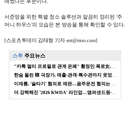
애썼다는 후문이다.
서준영을 위한 특별 청소 솔루션과 말끔히 정리된 '주
머니 하우스'의 모습은 본 방송을 통해 확인할 수 있다.
[스포츠투데이 김태형 기자 ent@stoo.com]
스투
주요뉴스
"카톡 멀티 프로필로 관계 은폐" 황정민 폭로女, 문자…
한숨 돌린 韓 극장가, 매출·관객·특수관까지 웃었다 […
이재룡, '술타기' 혐의로 재판…음주운전 혐의는 미적용…
더 강력해진 '2026 KWDA' 라인업…앰퍼샌드원·나…