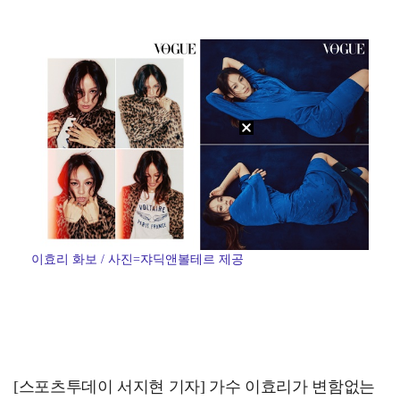
박지훈, 9월 잠실실내체육관서 앙코르 콘서트 개최
"기분 맞춰주려고" 축구협회, 외국인 심판 성접대 의혹…
'나솔' 24기 옥순, 출연료 미지급 폭로 "1년 넘게…
'폭염 영향' 프로야구, 9일까지 리그 중단 결정…11…
대한축구협회, 외국인 심판 7차례 성접대 의혹…이 기간…
이효리 화보 / 사진=쟈딕앤볼테르 제공
[스포츠투데이 서지현 기자] 가수 이효리가 변함없는