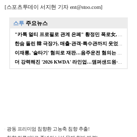
[스포츠투데이 서지현 기자 ent@stoo.com]
스투
주요뉴스
"카톡 멀티 프로필로 관계 은폐" 황정민 폭로女, 문자…
한숨 돌린 韓 극장가, 매출·관객·특수관까지 웃었다 […
이재룡, '술타기' 혐의로 재판…음주운전 혐의는 미적용…
더 강력해진 '2026 KWDA' 라인업…앰퍼샌드원·나…