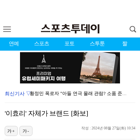
연예
스포츠
포토
스투툰
짤
최신기사 ▽
황정민 폭로자 "아들 연극 몰래 관람? 소품 준비 돕고…
이강인, 드디어 아틀레티코 선수단과 만났다…시메오네 감…
'이효리' 자체가 브랜드 [화보]
10주년인데 40명뿐?…블랙핑크 행사 공지에 팬심 폭발…
작성 : 2024년 08월 27일(화) 10:34
KBO, 기록적인 폭염으로 9일까지 리그 중단…내달 6…
가+
가-
"매출 10% 안주면 폭로" 박나래 前 매니저 2명, …