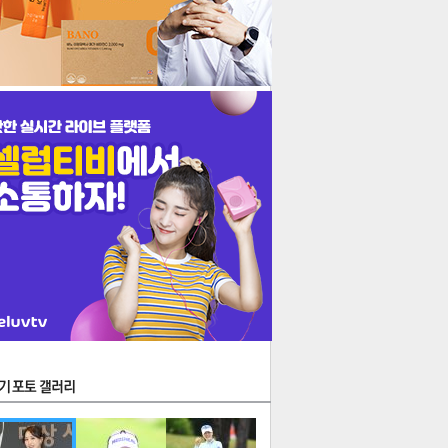
생
지
김
음