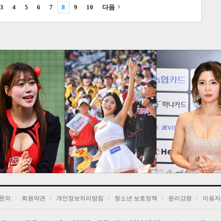
3
4
5
6
7
8
9
10
다음
1
2
3
문의
회원약관
개인정보처리방침
청소년 보호정책
윤리강령
이용자