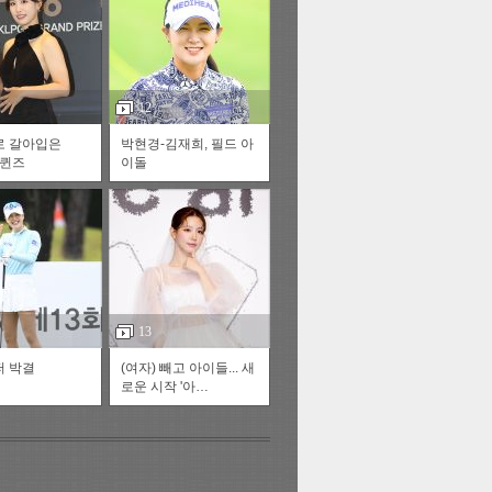
스투펀
12
로 갈아입은
박현경-김재희, 필드 아
 퀸즈
이돌
US
재
정
자동넘
13
 박결
(여자) 빼고 아이들... 새
다
로운 시작 '아…
러리
이전
다음