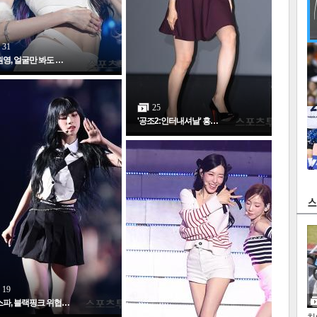
31
영, 얼굴만 봐도 …
25
'공조2:인터내셔날' 흥…
19
파, 블랙핑크 위협…
인