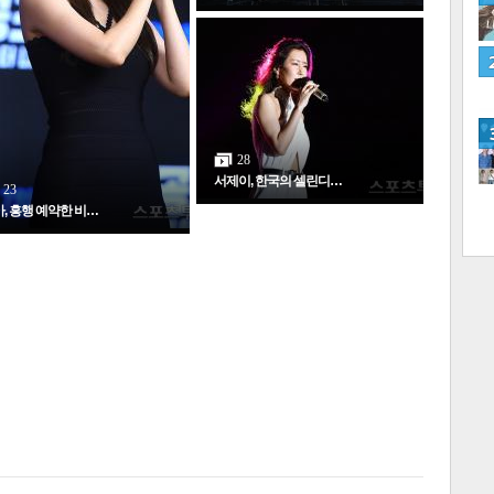
네
28
서제이, 한국의 셀린디…
23
, 흥행 예약한 비…
많
연예