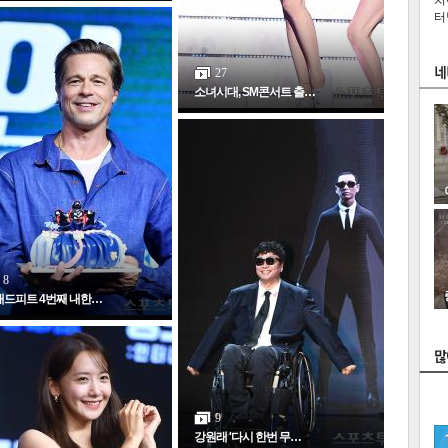
치
터
27
소녀시대, SM콘서트 출…
8
래드피트 4번째 내한…
스
9
강원래 '다시 한번 무…