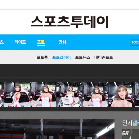
방탄소년단
손흥민
유아인
포토홈
포토갤러리
포토뉴스
네티즌포토