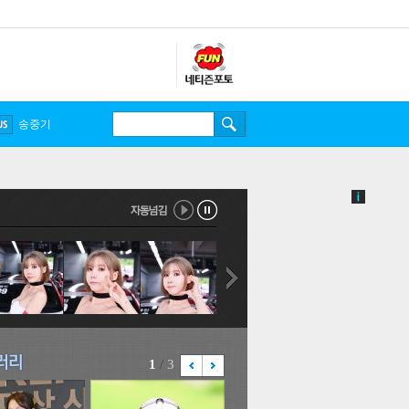
송중기
1
/
3