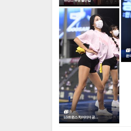
뉴진스 뮤뱅 출근길
윤아
9
LG트윈스 치어리더 공…