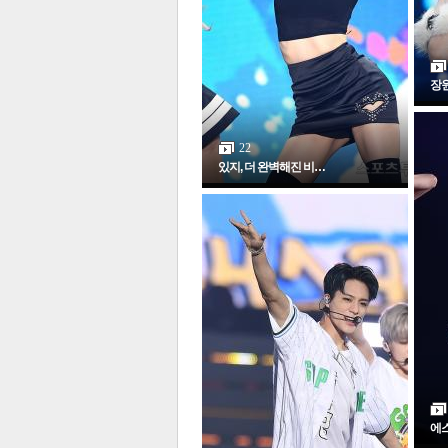
장원
22
있지, 더 완벽해진 비…
에스