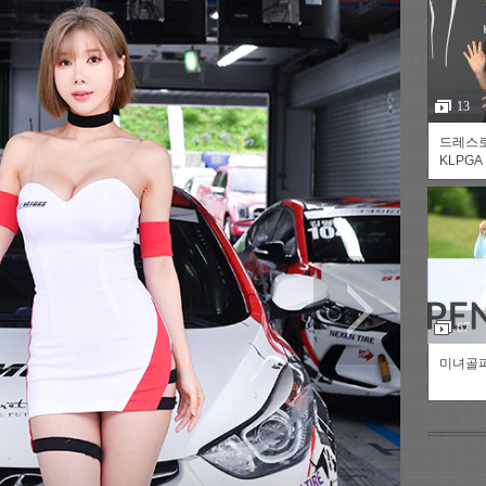
13
드레스
KLPGA
츠
라이프
포토
만화
FOC
67
미녀골퍼
인기갤