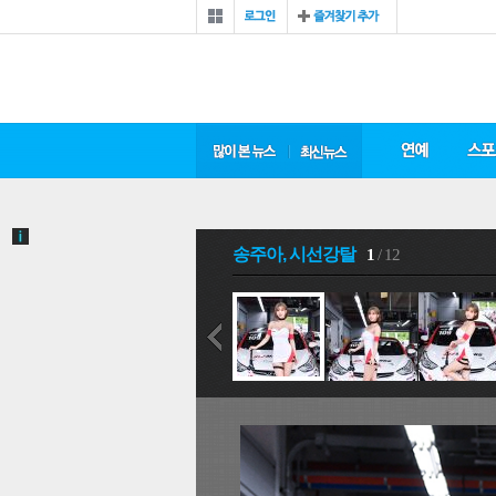
송주아, 시선강탈
1
/ 12