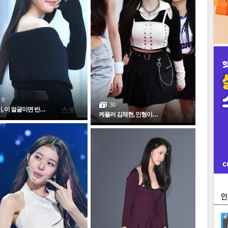
9
30
, 이 얼굴이면 반…
케플러 김채현, 인형이…