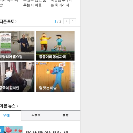
어리더의 워
수영복 입고 춤
다양함 추구하
밤
추는 아이돌…
는 치어리더…
1
/ 2
이탈리아 홈쇼핑
퉁퉁이의 동심파괴
중국의 짚라인
털 벗는 마술
이
다
타포토
웨이브·티빙에선 왜 안 나오