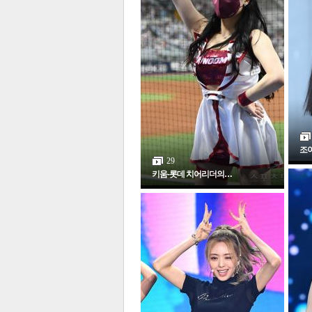
체
인
조이
29
키움-롯데 치어리더의…
포토갤러리
전