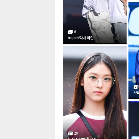
6
nct, sm 막내 라인
보
브
20