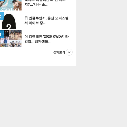
지?…'나는 솔…
日 인플루언서, 용산 오피스텔
서 라이브 중…
이
다
티즌 포토
더 강력해진 '2026 KWDA' 라
인업…앰퍼샌드…
이 본 뉴스
스포츠
포토