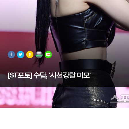
[ST포토] 수담, '시선강탈 미모'