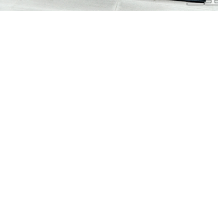
페이
트위
카카
밴드
네이