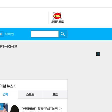
유아인
화제·사건사고
"연락말라" 황정민VS"녹취 다