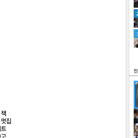
츠
라이프
포토
만화
FOC
많
연예