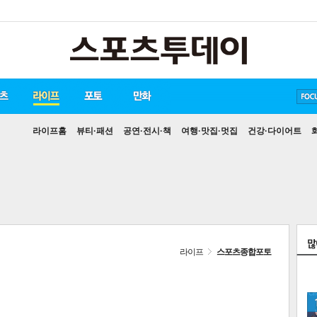
송중기
방탄소년단
손흥민
라이프홈
뷰티·패션
공연·전시·책
여행·맛집·멋집
건강·다이어트
라이프
스포츠종합포토