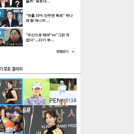
올려" 폭로녀…
"매출 10% 안주면 폭로" 박나
래 前 매니저 …
스투펀
"우산으로 때려"vs"그런 적
없다"…23기 부…
US
이 본 뉴스
스포츠
포토