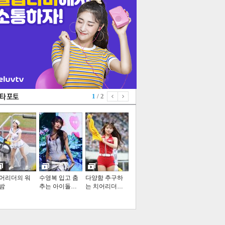
1
/ 2
어리더의 워
수영복 입고 춤
다양함 추구하
밤
추는 아이돌…
는 치어리더…