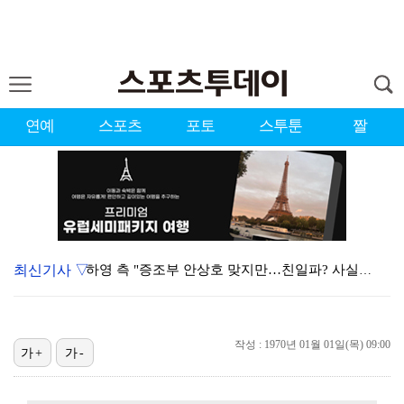
연예
스포츠
포토
스투툰
짤
최신기사 ▽
하영 측 "증조부 안상호 맞지만…친일파? 사실무근" […
'방송 출연' 유명 산부인과 원장, 프로포폴 셀프 투약…
"스토킹 피해자" 황정민VS"2억대 손해배상" A 씨,…
작성 : 1970년 01월 01일(목) 09:00
가+
가-
"블랙핑크 데뷔 10주년 행사로 국중박 입장 통제"…문…
김지원, 어린이병원에 1억원 쾌척 "'닥터X' 촬영 중…