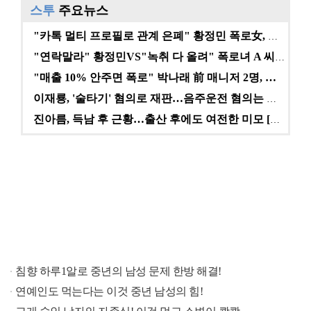
스투
주요뉴스
고영욱, 도 넘은 저격 논란…이번엔 박하선에 "감당 안…
"카톡 멀티 프로필로 관계 은폐" 황정민 폭로女, 문자…
기록적인 폭염에 멈췄던 KBO, 11일부터 순위 경쟁 …
"연락말라" 황정민VS"녹취 다 올려" 폭로녀 A 씨,…
"매출 10% 안주면 폭로" 박나래 前 매니저 2명, …
'선업튀' 서혜원, 결혼 4개월 만에 임신 경사 "행복…
이재룡, '술타기' 혐의로 재판…음주운전 혐의는 미적용…
경찰, 대한축구협회 '심판 성접대 논란' 수사 여부 검…
진아름, 득남 후 근황…출산 후에도 여전한 미모 [스타…
권영찬, 김수현 관련 허위사실 유포 혐의로 검찰行