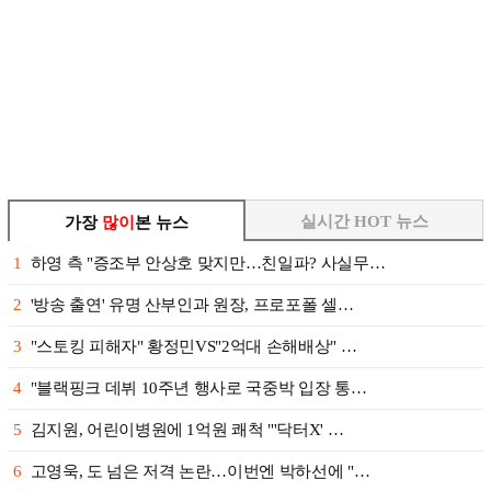
실시간 HOT 뉴스
가장
많이
본 뉴스
1
하영 측 "증조부 안상호 맞지만…친일파? 사실무…
2
'방송 출연' 유명 산부인과 원장, 프로포폴 셀…
3
"스토킹 피해자" 황정민VS"2억대 손해배상" …
4
"블랙핑크 데뷔 10주년 행사로 국중박 입장 통…
5
김지원, 어린이병원에 1억원 쾌척 "'닥터X' …
6
고영욱, 도 넘은 저격 논란…이번엔 박하선에 "…