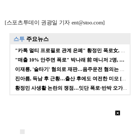
[스포츠투데이 권광일 기자 ent@stoo.com]
스투
주요뉴스
"카톡 멀티 프로필로 관계 은폐" 황정민 폭로女, 문자…
"매출 10% 안주면 폭로" 박나래 前 매니저 2명, …
이재룡, '술타기' 혐의로 재판…음주운전 혐의는 미적용…
진아름, 득남 후 근황…출산 후에도 여전한 미모 [스타…
황정민 사생활 논란의 쟁점…잇단 폭로·반박 오가는 소모…