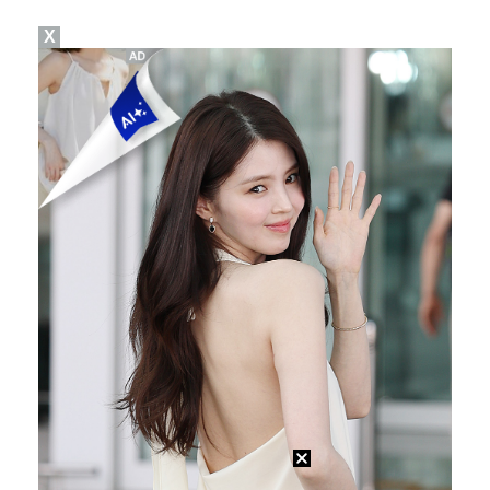
X
진세연, 전속계약 종료…FA 시장 나왔다 [공식]
대놓고 '심판 마사지'로 결재 받기도…최종 결재권자는 …
폭발물 지킨 안보현, '악마 교관' 정은채와 재회(재벌…
'1라운드 115위' 김민별, 2라운드 7타 줄이며 7…
외신까지 퍼지고 있는 축구협회 성접대 논란…2002 한…