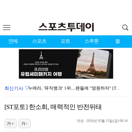
연예
스포츠
포토
스투툰
짤
최신기사 ▽
누에라, '뮤직뱅크' 1위…팬들에 "영원하자" [TV캡…
서장훈 감독 "내 능력 부족" 자책하게 만든 펜타곤과의…
[ST포토] 한소희, 매력적인 반전뒤태
대한축구협회의 '심판 성접대'…최악의 경우 런던 올림픽…
작성 : 2026년 05월 15일(금) 09:34
강채연, 제주삼다수 2R 깜짝 선두 도약…박민지 공동 …
가+
가-
폭발까지 5분…안보현·정은채, 목숨 건 사투 시작(재벌…