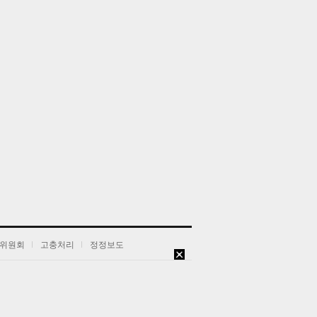
위원회
고충처리
정정보도