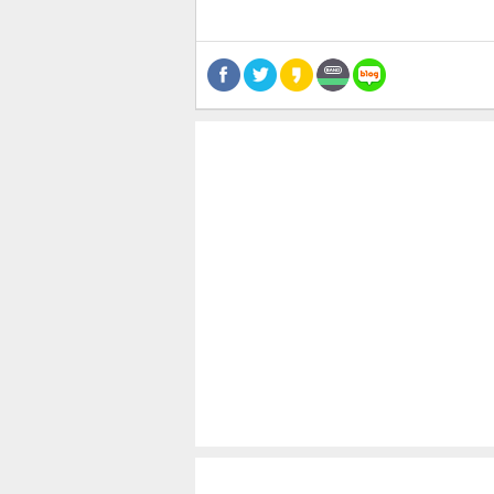
스북
터 공
달기
공유
버블