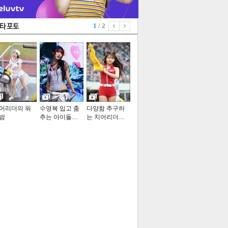
1
/ 2
어리더의 워
수영복 입고 춤
다양함 추구하
밤
추는 아이돌…
는 치어리더…