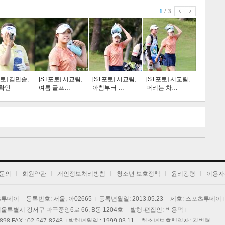
1
/ 3
스포츠
라이프
포토] 김민솔,
[ST포토] 서교림,
[ST포토] 서교림,
[ST포토] 서교림,
 확인
여름 골프…
아침부터 …
머리는 차…
트 크
트 축
사
하기
보기
문의
회원약관
개인정보처리방침
청소년 보호정책
윤리강령
이용자
포츠투데이
등록번호: 서울, 아02665
등록년월일: 2013.05.23
제호: 스포츠투데이
] 서울특별시 강서구 마곡중앙6로 66, B동 1204호
발행·편집인: 박용덕
3898 FAX : 02-547-8248
발행년월일 : 1999.03.11
청소년보호책임자: 김범렬