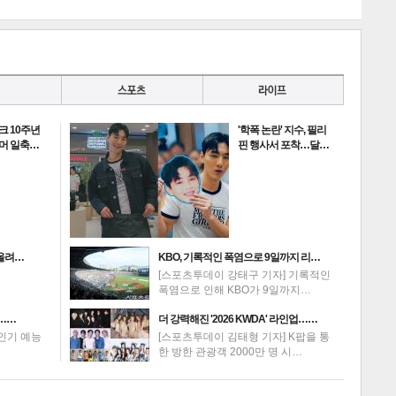
게
소
크 10주년
'학폭 논란' 지수, 필리
루머 일축…
핀 행사서 포착…달…
 올려…
KBO, 기록적인 폭염으로 9일까지 리…
[스포츠투데이 강태구 기자] 기록적인
폭염으로 인해 KBO가 9일까지…
?……
더 강력해진 '2026 KWDA' 라인업……
인기 예능
[스포츠투데이 김태형 기자] K팝을 통
한 방한 관광객 2000만 명 시…