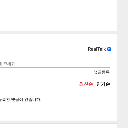
게
소
텍스
텍스
url 복
인쇄
목록