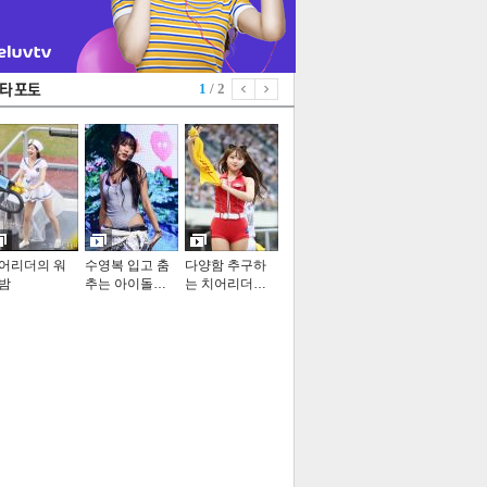
1
/ 2
어리더의 워
수영복 입고 춤
다양함 추구하
밤
추는 아이돌…
는 치어리더…