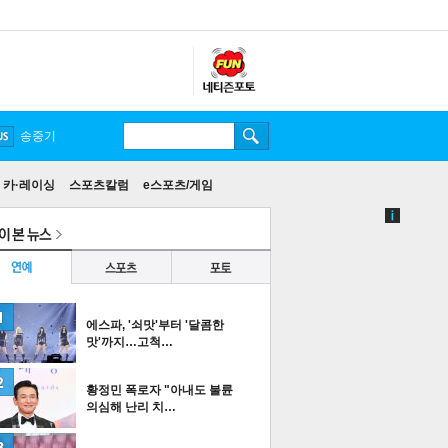
카·레이싱
스포츠칼럼
e스포츠/게임
에스파, '쇠맛'부터 '달콤한
맛'까지…고척…
황정민 폭로자 "아내도 불륜
의심해 난리 치…