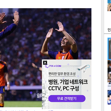
츠
라이프
포토
만화
FOC
많
연예
1
2
텍스
텍스
url 복
인쇄
목록