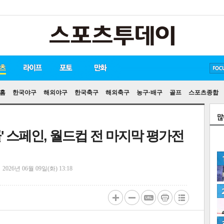
방탄소년단
손흥민
유아인
송중기
홈
한국야구
해외야구
한국축구
해외축구
농구·배구
골프
스포츠종합
' 스페인, 월드컵 전 마지막 평가전
정
2026년 06월 09일(화) 13:18