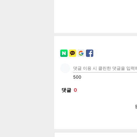
공유
유
로그
페이
트위
카카
밴드
네이