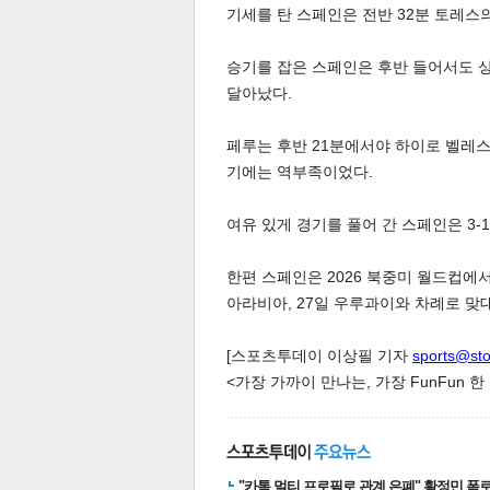
기세를 탄 스페인은 전반 32분 토레스
승기를 잡은 스페인은 후반 들어서도 상
달아났다.
페루는 후반 21분에서야 하이로 벨레
기에는 역부족이었다.
체
인
여유 있게 경기를 풀어 간 스페인은 3-
한편 스페인은 2026 북중미 월드컵에서
아라비아, 27일 우루과이와 차례로 맞
[스포츠투데이 이상필 기자
sports@st
<가장 가까이 만나는, 가장 FunFun 
"카톡 멀티 프로필로 관계 은폐" 황정민 폭로女