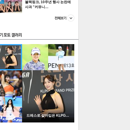
블랙핑크, 10주년 행사 논란에
사과 "커뮤니…
스투펀
US
이 본 뉴스
스포츠
포토
드레스로 갈아입은 KLPGA …