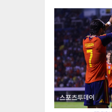
전
로그
즐겨찾기
많이 본 뉴스
최신 뉴스
연예
스포
페이
트위
댓글
밴드
네이