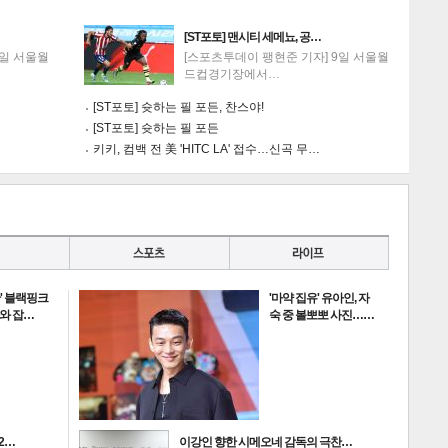
[ST포토] 맨시티 세메뇨, 공…
9일 서울월
[스포츠투데이 팽현준 기자] 9일 서울월
드컵경기장에서…
[ST포토] 슛하는 필 포든, 찬스야!
[ST포토] 슛하는 필 포든
키키, 컴백 전 美 'HITC LA' 접수…신곡 무…
란' 블랙핑크
'마약 집유' 유아인, 자
과와 잡…
숙 중 볼뽀뽀 사진……
2…
이강인 향한 시메오네 감독의 극찬…