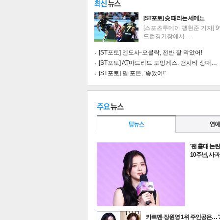
[ST포토] 슛 때리는 세메뇨
[스포츠투데이 팽현준 기자] 
드컵경기장에서…
[ST포토] 멘도사-오블락, 전반 잘 막았어!
[ST포토] AT마드리드 도밍게스, 맨시티 상대…
[ST포토] 필 포든, '좋았어!'
'팬 홀대 논
10주년, 사
기
카르멘·장원영 1위 주인공은… '