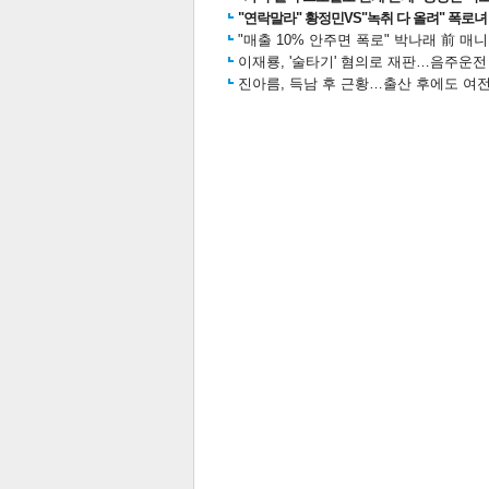
"연락말라" 황정민VS"녹취 다 올려" 폭로녀 A
"매출 10% 안주면 폭로" 박나래 前 매
이재룡, '술타기' 혐의로 재판…음주운
진아름, 득남 후 근황…출산 후에도 여전
스북
터 공
달기
공유
버블