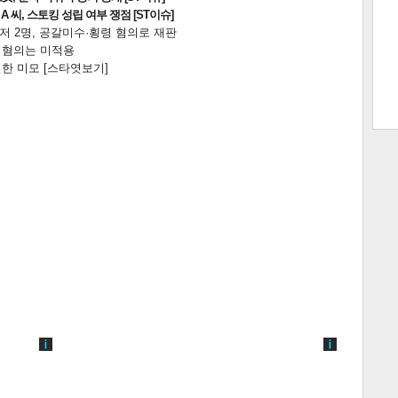
 씨, 스토킹 성립 여부 쟁점 [ST이슈]
니저 2명, 공갈미수·횡령 혐의로 재판
전 혐의는 미적용
한 미모 [스타엿보기]
트 크
트 축
사
하기
보기
스