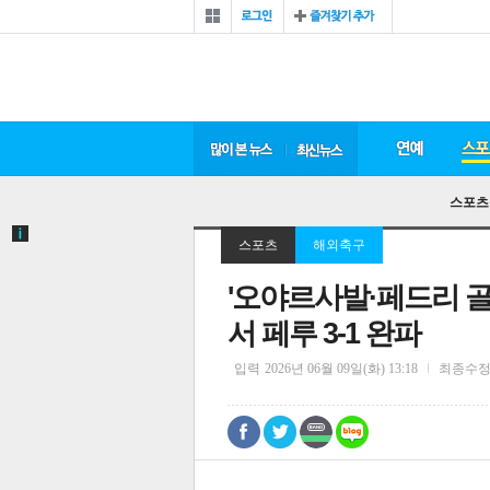
스포츠
스포츠
해외축구
'오야르사발·페드리 골
서 페루 3-1 완파
입력
2026년 06월 09일(화) 13:18
최종수
0