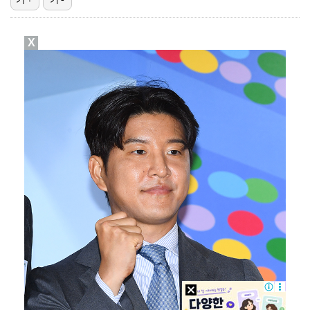
[ST포토] 홍진영2, 버디 성공
X
[ST포토] 박현경, 멀리가자
[ST포토] 박현경, 가벼운 발걸음
김하성, 선발 복귀전서 2타수 무안타 침묵…팀도 연장 …
[ST포토] 전예성, 벌써 덥네