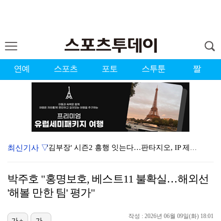
연예
스포츠
포토
스투툰
짤
최신기사 ▽
'김부장' 시즌2 흥행 잇는다…판타지오, IP 제작·매…
스쿠발, 다저스 왔으나 마음은 아직 디트로이트에…"다시…
박주호 "홍명보호, 베스트11 불확실…해외선
[ST포토] 볼 노려보는 박현경
'해볼 만한 팀' 평가"
[ST포토] 박현경, 고민고민
작성 : 2026년 06월 09일(화) 18:01
[ST포토] 박현경, 생각보다 어렵네
가+
가-