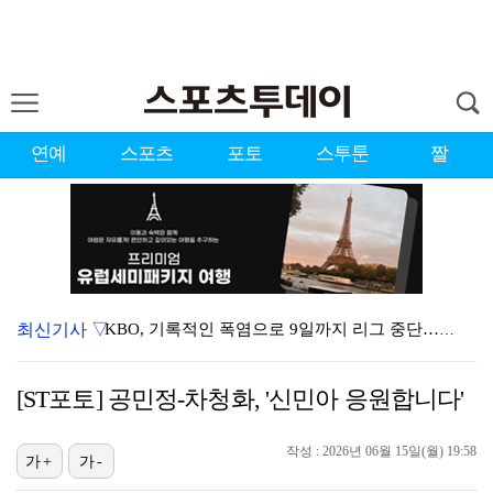
연예
스포츠
포토
스투툰
짤
최신기사 ▽
KBO, 기록적인 폭염으로 9일까지 리그 중단…내달 6…
대한축구협회, 외국인 심판 7차례 성접대 의혹…이 기간…
[ST포토] 공민정-차청화, '신민아 응원합니다'
이강인, 드디어 아틀레티코 선수단과 만났다…시메오네 감…
작성 : 2026년 06월 15일(월) 19:58
3승 사냥 시동 건 서교림 "샷·퍼트 만족스러워…좋은 …
가+
가-
"우산으로 때려"vs"그런 적 없다"…23기 부부 엇갈…