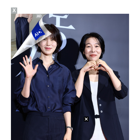
X
박지훈, 9월 잠실실내체육관서 앙코르 콘서트 개최
청문회부터 압수수색·심판 성접대 의혹까지…월드컵 탈락이…
박문성 "축구협회 성접대 의혹? 사실이면 국제 망신…사…
폭로자 "황정민, 본인 말에 책임져야…내가 사생활에 초…
"기분 맞춰주려고" 축구협회, 외국인 심판 성접대 의혹…