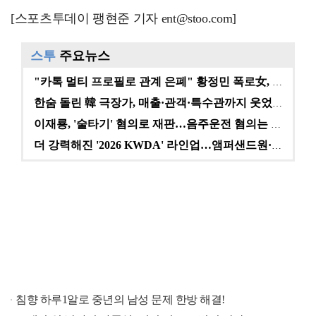
[스포츠투데이 팽현준 기자 ent@stoo.com]
스투
주요뉴스
"카톡 멀티 프로필로 관계 은폐" 황정민 폭로女, 문자…
한숨 돌린 韓 극장가, 매출·관객·특수관까지 웃었다 […
이재룡, '술타기' 혐의로 재판…음주운전 혐의는 미적용…
더 강력해진 '2026 KWDA' 라인업…앰퍼샌드원·나…