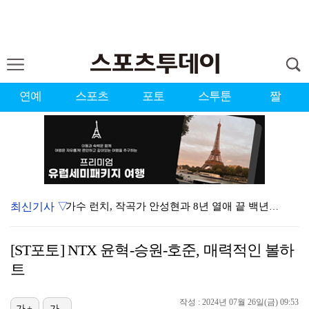
연예
스포츠
포토
스투툰
짤
최신기사 ▽
가수 런치, 작곡가 안성현과 8년 열애 끝 백년가약…결…
변우석, 아이유 생일 맞아 특별 주문 제작 케이크 선물…
[ST포토] NTX 윤혁-승원-호준, 매력적인 볼하
상위권 유지한 서교림 "아이언샷 덕분에 타수 줄여…컨디…
트
던, 3년 만에 신곡→솔직 심경 고백 "이제는 있는 그…
작성 : 2024년 07월 26일(금) 09:53
[ST포토] 차준환, 아이돌 보다 잘생긴 얼굴
가+
가-