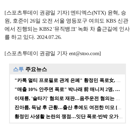
[스포츠투데이 권광일 기자] 엔티엑스(NTX) 윤혁, 승
원, 호준이 26일 오전 서울 영등포구 여의도 KBS 신관
에서 진행되는 KBS2 '뮤직뱅크' 녹화 차 출근길에 인사
를 하고 있다. 2024.07.26.
[스포츠투데이 권광일 기자 ent@stoo.com]
스투
주요뉴스
"카톡 멀티 프로필로 관계 은폐" 황정민 폭로女, 문자…
"매출 10% 안주면 폭로" 박나래 前 매니저 2명, …
이재룡, '술타기' 혐의로 재판…음주운전 혐의는 미적용…
진아름, 득남 후 근황…출산 후에도 여전한 미모 [스타…
황정민 사생활 논란의 쟁점…잇단 폭로·반박 오가는 소모…