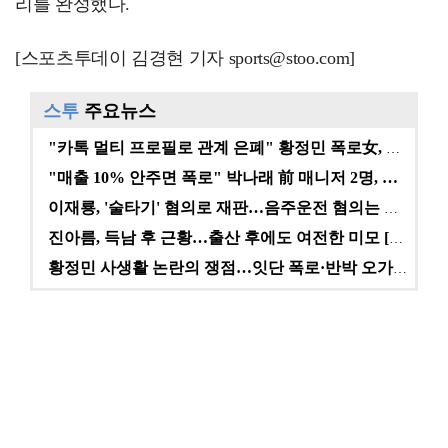
리를 완성했다.
[스포츠투데이 김경현 기자 sports@stoo.com]
스투
주요뉴스
"카톡 멀티 프로필로 관계 은폐" 황정민 폭로女, 문자…
"매출 10% 안주면 폭로" 박나래 前 매니저 2명, …
이재룡, '술타기' 혐의로 재판…음주운전 혐의는 미적용…
진아름, 득남 후 근황…출산 후에도 여전한 미모 [스타…
황정민 사생활 논란의 쟁점…잇단 폭로·반박 오가는 소모…