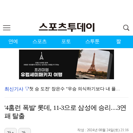
연예
스포츠
포토
스투툰
짤
최신기사 ▽
'첫 승 도전' 장은수 "우승 의식하기보다 내 플레이에…
에스파, 고척돔 입성…공연 시작 40분 만에 첫 인사 …
'4홈런 폭발' 롯데, 11-3으로 삼성에 승리…3연
에스파, '쇠맛'부터 '달콤한 맛'까지…고척돔 가득 채…
패 탈출
블랙핑크, 10주년 행사 논란에 사과 "커뮤니케이션 문…
작성 : 2024년 08월 24일(토) 21:16
가+
가-
맨시티 마레스카 감독 "이강인은 훌륭한 선수…아틀레티코…