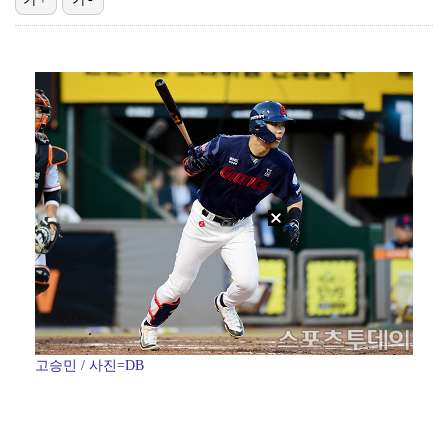
에스파 고척돔 공연에 반가운 얼굴…아이들 미연·트와이스…
[ST포토] 이강인, 환하게 웃으며
박지민 아나운서 "발리까지 갔는데…'피의 게임2' 출연…
'리그 2연패 정조준' 아스널, 뉴캐슬서 기마랑이스 영…
박미선, 큐브와 전속계약 종료…6년 동행 마무리
고승민 / 사진=DB