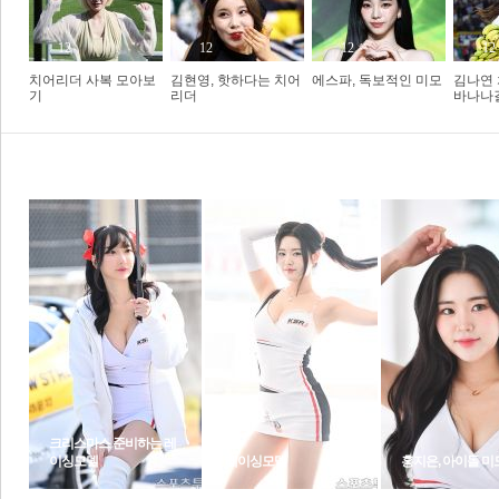
�
12
12
12
12
치어리더 사복 모아보
김현영, 핫하다는 치어
에스파, 독보적인 미모
김나연 
기
리더
바나나
체
인
1
2
3
포토갤러리
포토뉴스
드
크리스마스 준비하는 레
이싱모델
레이싱모델
홍지은, 아이돌 미