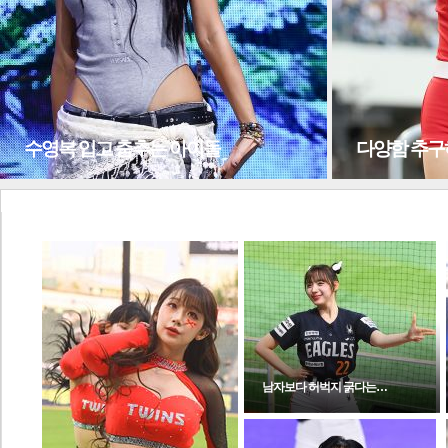
전
로그
즐겨찾기
수영복 입고 춤추는 아이돌
다양함 추구
많이 본 뉴스
최신 뉴스
연예
스포츠
라이프
포토
슬라이
남자보다 허벅지 굵다는…