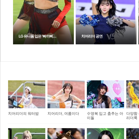
LG 유니폼 입은 '삐끼삐…
치어리더 공연
Hot&Cool
15
15
15
15
치어리더의 워터밤
치어리더, 여름이다
수영복 입고 춤추는 아
다양함
이돌
리더룩