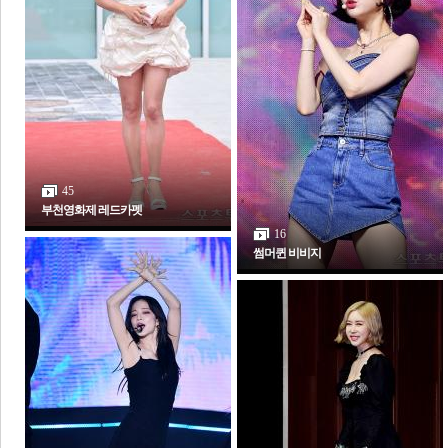
45
부천영화제 레드카펫
16
썸머퀸 비비지
보