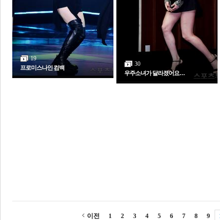
19
30
프로미스나인 컴백
우주소녀가 달라졌어요…
이전
1
2
3
4
5
6
7
8
9