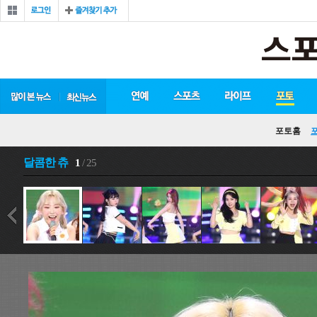
포토홈
달콤한 츄
1
/ 25