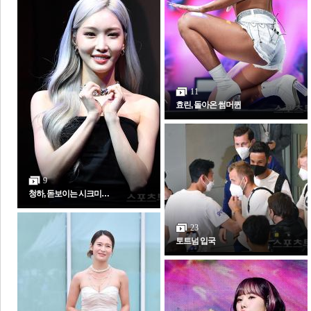
11
효린, 돌아온 썸머퀸
9
청하, 돋보이는 시크미…
23
토트넘 입국