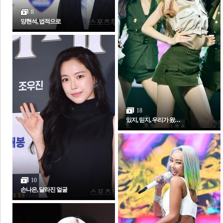
8
양현석, 법적으로
체
인
18
있지, 믿지, 우리가 왔…
10
포토갤러리
손나은, 달라진 얼굴
전