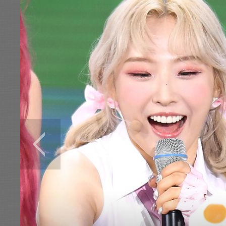
전
로그
즐겨찾기
많이 본 뉴스
최신 뉴스
연예
스포츠
라이프
포토
이