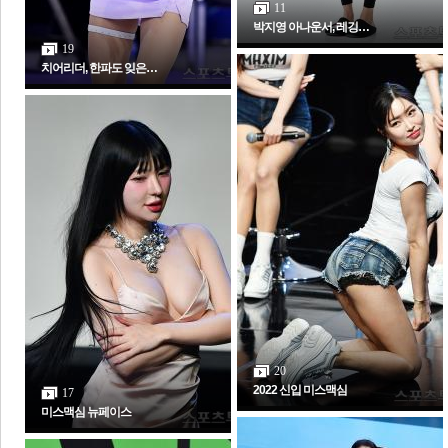
11
박지영 아나운서, 레깅…
19
치어리더, 한파도 잊은…
보
20
2022 신입 미스맥심
17
미스맥심 뉴페이스