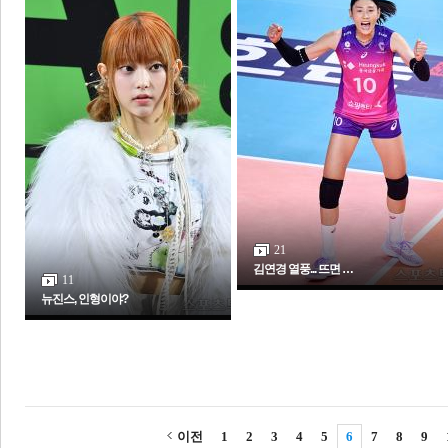
21
김연경 열풍... 뜨면 …
11
뉴진스, 인형이야?
이전
1
2
3
4
5
6
7
8
9