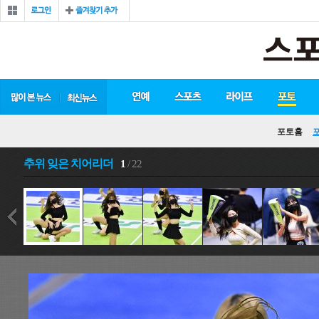
포토홈
추위 잊은 치어리더
1
/ 22