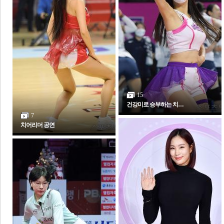
체
인
15
건강미로 승부하는 치…
7
치어리더 공연
포토갤러리
전