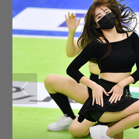
전
로그
즐겨찾기
많이 본 뉴스
최신 뉴스
연예
스포츠
라이프
포토
이