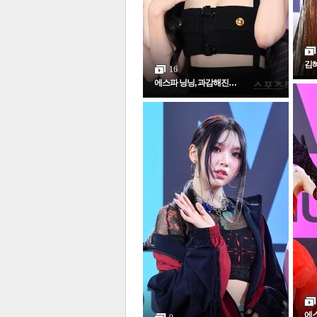
김혜
16
에스파 닝닝, 과감해진…
에스