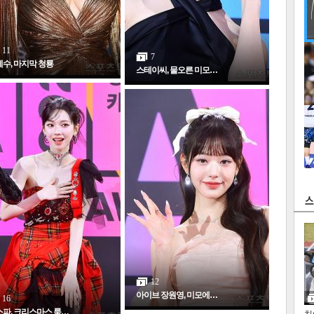
11
7
수, 마지막 청룡
스테이씨, 물오른 미모…
12
아이브 장원영, 미모에…
16
인
파, 크리스마스 룩…