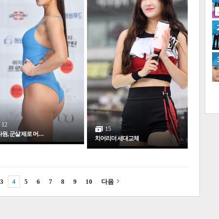
네
12
15
원, 군살 제로 머…
치어리더 세대교체
3
4
5
6
7
8
9
10
다음
많
연예