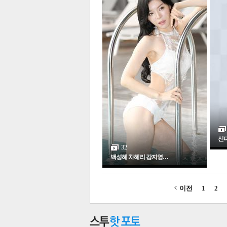
신다
32
백성혜 차혜리 강지영…
이전
1
2