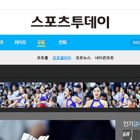
방탄소년단
손흥민
유아인
포토홈
포토갤러리
포토뉴스
네티즌포토