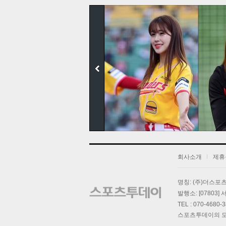
회사소개
제휴
명칭: (주)더스
기
발행소: [07803
TEL : 070-4680-
스포츠투데이의 모든