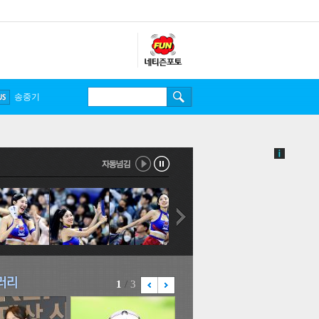
송중기
1
/
3