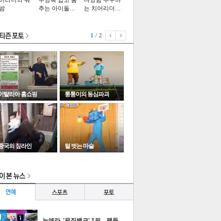
어리더의 워
수영복 입고 춤
다양함 추구하
밤
추는 아이돌…
는 치어리더…
1
/ 2
이탈리아 홈쇼핑
퉁퉁이의 동심파괴
중국의 짚라인
털 벗는 마술
이
다
타포토
누에라, '뮤직뱅크' 1위…팬들