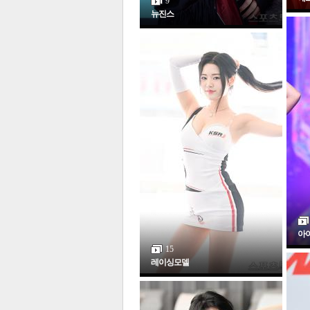
9
뉴진스
보
아
15
레이싱모델