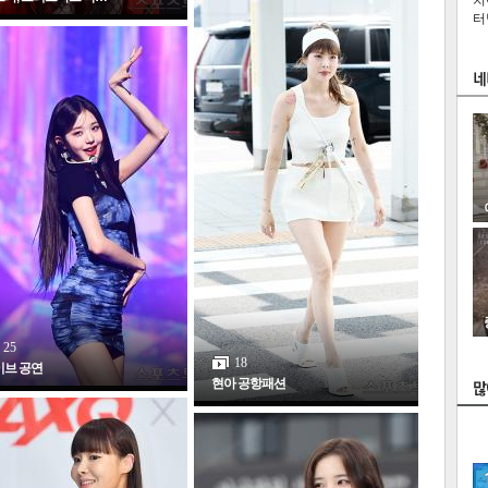
치
터
25
스
18
이브 공연
현아 공항패션