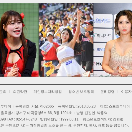
1
2
3
문의
회원약관
개인정보처리방침
청소년 보호정책
윤리강령
이용자
포츠투데이
등록번호: 서울, 아02665
등록년월일: 2013.05.23
제호: 스포츠투데이
] 서울특별시 강서구 마곡중앙6로 66, B동 1204호
발행·편집인: 박용덕
3898 FAX : 02-547-8248
발행년월일 : 1999.03.11
청소년보호책임자: 김범렬
 콘텐츠(기사)는 저작권법의 보호를 받는 바, 무단전재, 복사, 배포 등을 금합니다.