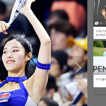
13
드레스
KLPGA
츠
라이프
포토
만화
FOC
67
미녀골퍼
인기갤