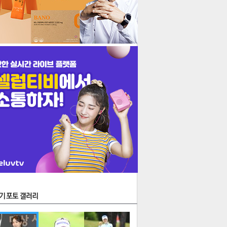
생
지
김
음