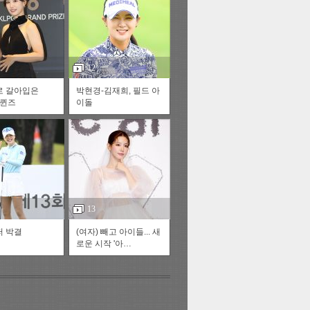
스투펀
12
로 갈아입은
박현경-김재희, 필드 아
 퀸즈
이돌
US
재
정
자동넘
13
 박결
(여자) 빼고 아이들... 새
다
로운 시작 '아…
러리
이전
다음