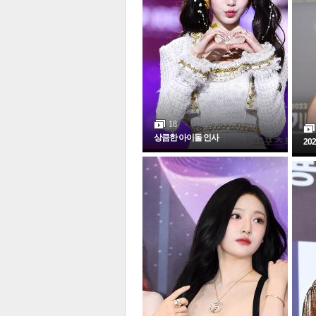
체
인
18
상큼한 아이돌 인사
20
포토갤러리
전