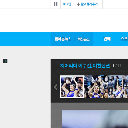
치어리더 이수진, 미친텐션
1
/ 11