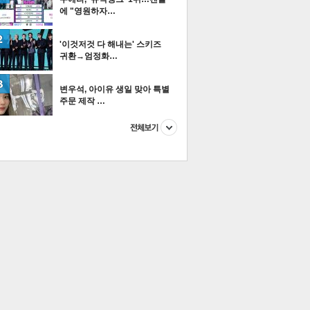
에 "영원하자…
'이것저것 다 해내는' 스키즈
귀환→엄정화…
이
다
티즌 포토
변우석, 아이유 생일 맞아 특별
주문 제작 …
이 본 뉴스
스포츠
포토