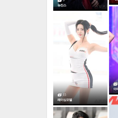
9
뉴진스
보
아
15
레이싱모델