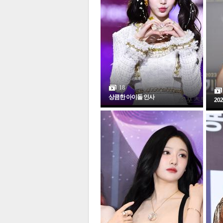
체
인
18
상큼한 아이돌 인사
20
포토갤러리
전