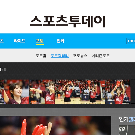
방탄소년단
손흥민
유아인
포토홈
포토갤러리
포토뉴스
네티즌포토
1
/ 8