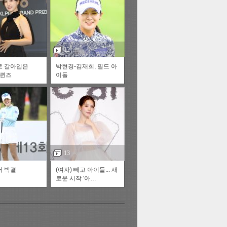
스투펀
12
로 갈아입은
박현경-김재희, 필드 아
 퀸즈
이돌
US
재
정
자동넘
13
 박결
(여자) 빼고 아이들... 새
다
로운 시작 '아…
러리
이전
다음