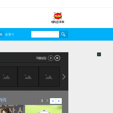
송중기
1
/
3