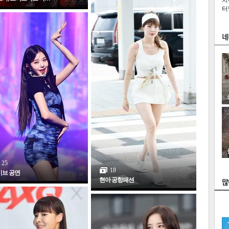
치
터
25
스
18
이브 공연
현아 공항패션