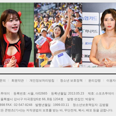
1
2
3
문의
회원약관
개인정보처리방침
청소년 보호정책
윤리강령
이용자
포츠투데이
등록번호: 서울, 아02665
등록년월일: 2013.05.23
제호: 스포츠투데이
] 서울특별시 강서구 마곡중앙6로 66, B동 1204호
발행·편집인: 박용덕
3898 FAX : 02-547-8248
발행년월일 : 1999.03.11
청소년보호책임자: 김범렬
 콘텐츠(기사)는 저작권법의 보호를 받는 바, 무단전재, 복사, 배포 등을 금합니다.