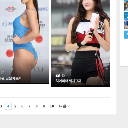
네
12
15
원, 군살 제로 머…
치어리더 세대교체
3
4
5
6
7
8
9
10
다음
많
연예