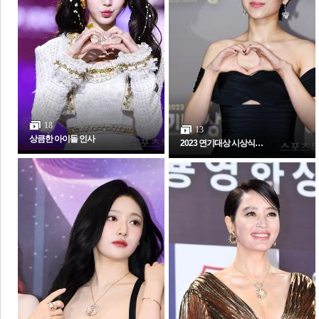
체
인
18
13
상큼한 아이돌 인사
2023 연기대상 시상식…
포토갤러리
전