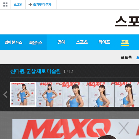
포토홈
신다원, 군살 제로 머슬퀸
1
/ 12