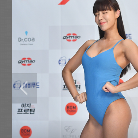
전
로그
즐겨찾기
많이 본 뉴스
최신 뉴스
연예
스포츠
라이프
포토
이