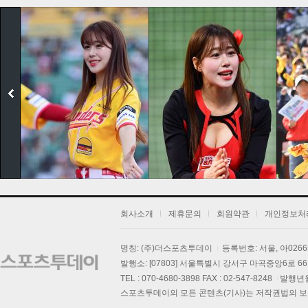
회사소개
제휴문의
회원약관
개인정보처
명칭: (주)더스포츠투데이
등록번호: 서울, 아026
기
발행소: [07803] 서울특별시 강서구 마곡중앙6로 66,
TEL : 070-4680-3898 FAX : 02-547-8248
발행년월일
스포츠투데이의 모든 콘텐츠(기사)는 저작권법의 보호를