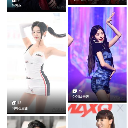
9
뉴진스
보
25
아이브 공연
15
레이싱모델