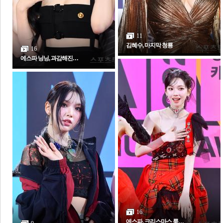
11
김혜수, 마지막 청룡
16
에스파 닝닝, 과감해진…
16
에스파, 크리스마스 룩…