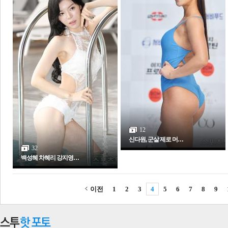
12
신다원, 군살 제로 머…
32
백성혜 차혜리 강지영…
이전
1
2
3
4
5
6
7
8
9