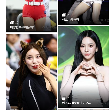
28
이즈나의 매력
16
다양함 추구하는 치어…
26
에스파, 독보적인 미모…