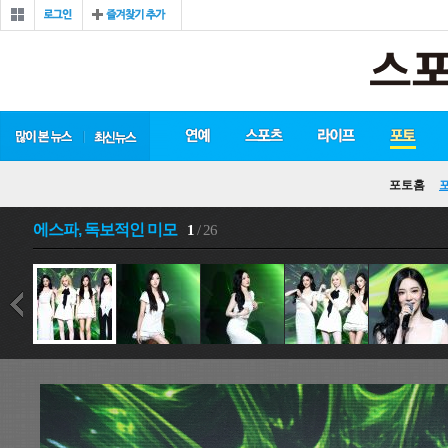
포토홈
에스파, 독보적인 미모
1
/ 26