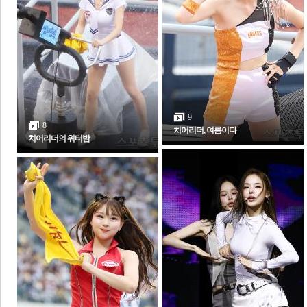
체
인
9
8
치어리더, 여름이다
치어리더의 워터밤
포토갤러리
전