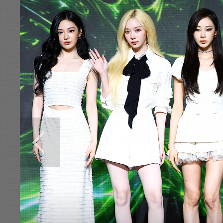
전
로그
즐겨찾기
많이 본 뉴스
최신 뉴스
연예
스포츠
라이프
포토
이