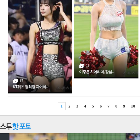
21
이주은 치어리더, 잠실…
15
KT위즈 정희정 치어리…
1
2
3
4
5
6
7
8
9
10