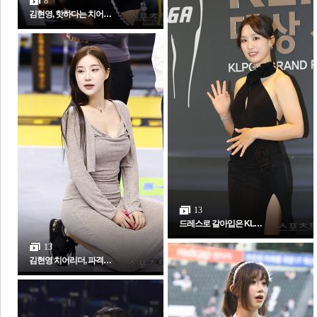
8
김현영, 핫하다는 치어…
보
13
드레스로 갈아입은 KL…
13
김현영 치어리더, 파격…