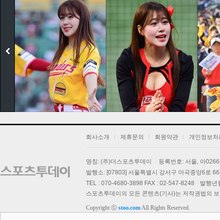
회사소개
제휴문의
회원약관
개인정보처
명칭: (주)더스포츠투데이
등록번호: 서울, 아026
발행소: [07803] 서울특별시 강서구 마곡중앙6로 66,
기
TEL : 070-4680-3898 FAX : 02-547-8248
발행년월일
스포츠투데이의 모든 콘텐츠(기사)는 저작권법의 보호를
Copyright ⓒ
stoo.com
All Rights Reserved.
스투 핫 포토